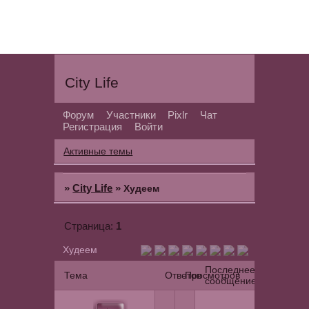
City Life
Форум
Участники
Pixlr
Чат
Регистрация
Войти
Активные темы
»
City Life
»
Худеем
1
Страница:
Худеем
Последнее
Тема
Ответов
Просмотров
сообщение