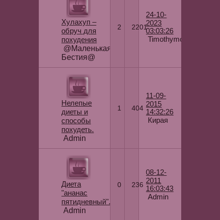
24-10-
Хулахуп –
2023
2
2201
обруч для
03:03:26
Timothymow
похудения
@Маленькая
Бестия@
11-09-
Нелепые
2015
1
404
диеты и
14:32:26
Кирая
способы
похудеть.
Admin
08-12-
2011
Диета
0
236
16:03:43
"ананас
Admin
пятидневный".
Admin