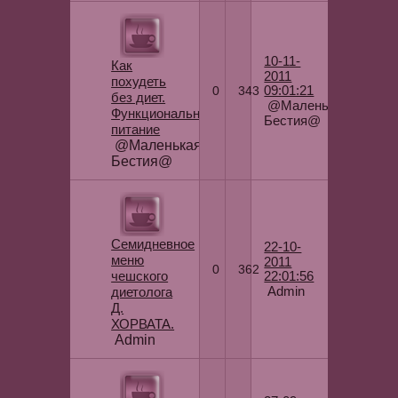
10-11-
Как
2011
похудеть
0
343
09:01:21
без диет.
@Маленькая
Функциональное
Бестия@
питание
@Маленькая
Бестия@
Семидневное
22-10-
меню
2011
0
362
чешского
22:01:56
Admin
диетолога
Д.
ХОРВАТА.
Admin