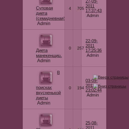
27-09-
2011
Суповая
4
705
17:37:43
диета
Admin
(семидневная)
Admin
22-09-
2011
0
257
Диета
17:25:36
Admin
манекенщиц.
Admin
В
03-09-
2011
поисках
0
194
23:02:44
вкусненькой
Admin
диеты
Admin
25-08-
2011