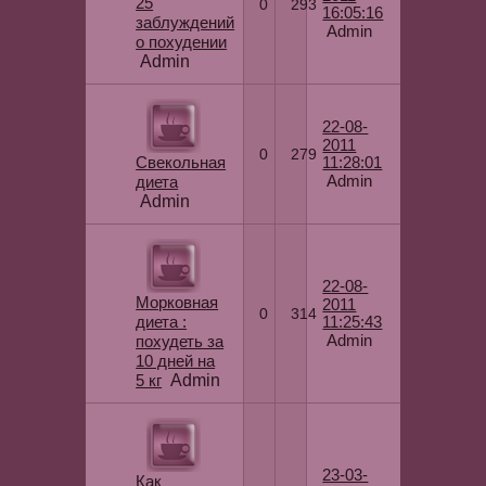
25
0
293
16:05:16
заблуждений
Admin
о похудении
Admin
22-08-
2011
0
279
Свекольная
11:28:01
Admin
диета
Admin
22-08-
Морковная
2011
0
314
диета :
11:25:43
Admin
похудеть за
10 дней на
5 кг
Admin
23-03-
Как