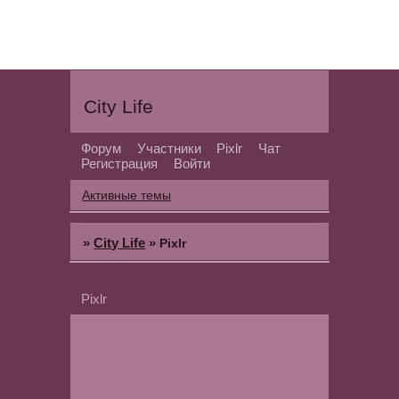
City Life
Форум
Участники
Pixlr
Чат
Регистрация
Войти
Активные темы
»
City Life
»
Pixlr
Pixlr