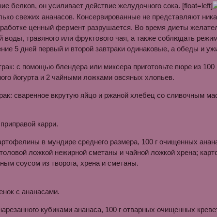
е белков, он усиливает действие желудочного сока. [float=left]
лько свежих ананасов. Консервированные не представляют ника
работке ценный фермент разрушается. Во время диеты желател
 воды, травяного или фруктового чая, а также соблюдать режим
ение 5 дней первый и второй завтраки одинаковые, а обеды и уж
рак: с помощью блендера или миксера приготовьте пюре из 100 
ного йогурта и 2 чайными ложками овсяных хлопьев.
рак: сваренное вкрутую яйцо и ржаной хлебец со сливочным ма
 приправой карри.
артофелины в мундире среднего размера, 100 г очищенных анана
столовой ложкой нежирной сметаны и чайной ложкой хрена; кар
ным соусом из творога, хрена и сметаны.
нок с ананасами.
 нарезанного кубиками ананаса, 100 г отварных очищенных крев