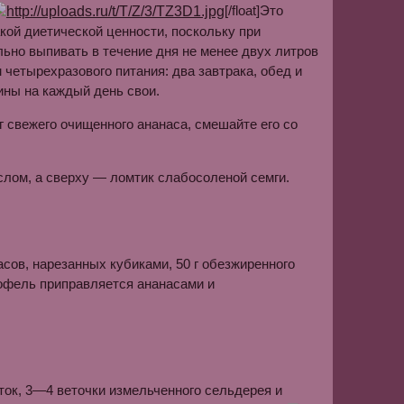
[/float]Это
кой диетической ценности, поскольку при
ьно выпивать в течение дня не менее двух литров
 четырехразового питания: два завтрака, обед и
ины на каждый день свои.
г свежего очищенного ананаса, смешайте его со
слом, а сверху — ломтик слабосоленой семги.
сов, нарезанных кубиками, 50 г обезжиренного
тофель приправляется ананасами и
еток, 3—4 веточки измельченного сельдерея и