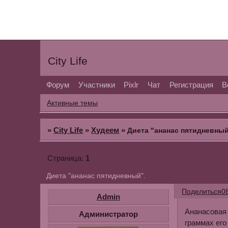
City Life
Форум
Участники
Pixlr
Чат
Регистрация
В
Активные темы
»
City Life
»
Худеем
»
Диета "ананас пятидневный
1
Страница:
Диета "ананас пятидневный".
Поделиться
0
Admin
Ананасовая 
Администратор
граммах его