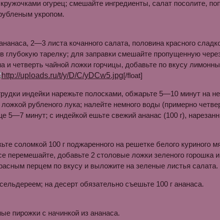
кружочками огурец; смешайте ингредиенты, салат посолите, поп
рубленым укропом.
 ананаса, 2—3 листа кочанного салата, половина красного сладк
в глубокую тарелку; для заправки смешайте пропущенную через
на и четверть чайной ложки горчицы, добавьте по вкусу лимонны
[/float]
 грудки индейки нарежьте полосками, обжарьте 5—10 минут на 
 ложкой рубленого лука; налейте немного воды (примерно четвер
е 5—7 минут; с индейкой ешьте свежий ананас (100 г), нарезан
ьте соломкой 100 г поджаренного на решетке белого куриного мя
се перемешайте, добавьте 2 столовые ложки зеленого горошка и
расным перцем по вкусу и выложите на зеленые листья салата.
 сельдереем; на десерт обязательно съешьте 100 г ананаса.
ые пирожки с начинкой из ананаса.