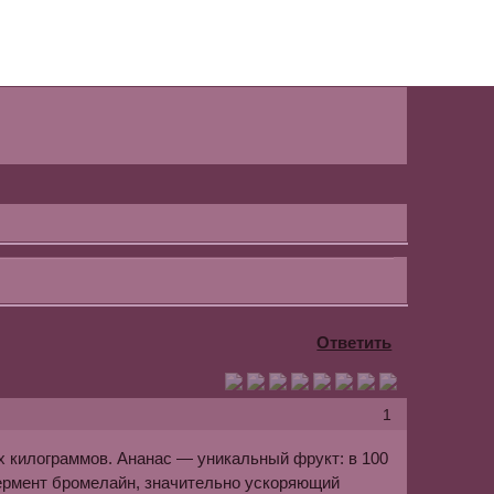
Ответить
1
х килограммов. Ананас — уникальный фрукт: в 100
 фермент бромелайн, значительно ускоряющий