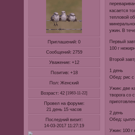
переваривани
касается то
тепловой об
минеральной
ужин. В теч
Первый завт
Приглашений:
0
100 г нежир
Сообщений:
2759
Второй завт
Уважение:
+12
1 день
Позитив:
+18
Обед: рис с
Пол:
Женский
Ужин: две к
Возраст:
42
[1983-11-22]
творога со 
приготовлен
Провел на форуме:
21 день 15 часов
2 день
Обед: цыпле
Последний визит:
14-03-2017 11:27:19
Ужин: 100 г