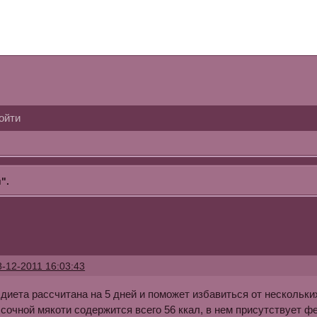
ойти
".
8-12-2011 16:03:43
диета рассчитана на 5 дней и поможет избавиться от нескольки
 сочной мякоти содержится всего 56 ккал, в нем присутствует