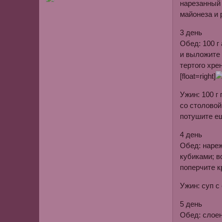
нарезанный 
майонеза и 
3 день
Обед: 100 г
и выложите 
тертого хре
[float=right]
Ужин: 100 г
со столовой
потушите ещ
4 день
Обед: нареж
кубиками; в
поперчите к
Ужин: суп с
5 день
Обед: слоен