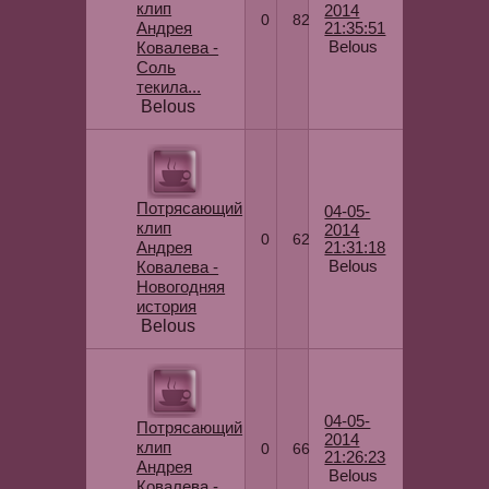
клип
2014
0
82
Андрея
21:35:51
Belous
Ковалева -
Соль
текила...
Belous
Потрясающий
04-05-
клип
2014
0
62
Андрея
21:31:18
Belous
Ковалева -
Новогодняя
история
Belous
04-05-
Потрясающий
2014
клип
0
66
21:26:23
Андрея
Belous
Ковалева -