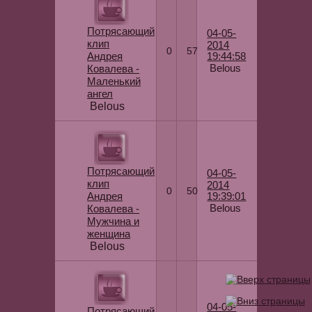
Потрясающий
04-05-
клип
2014
0
57
Андрея
19:44:58
Belous
Ковалева -
Маленький
ангел
Belous
Потрясающий
04-05-
клип
2014
0
50
Андрея
19:39:01
Belous
Ковалева -
Мужчина и
женщина
Belous
04-05-
Потрясающий