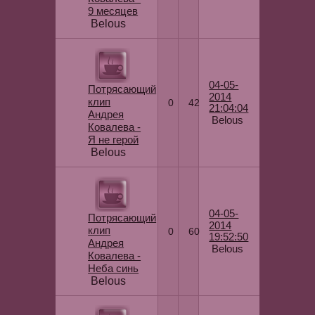
9 месяцев
Belous
04-05-
Потрясающий
2014
клип
0
42
21:04:04
Андрея
Belous
Ковалева -
Я не герой
Belous
04-05-
Потрясающий
2014
клип
0
60
19:52:50
Андрея
Belous
Ковалева -
Неба синь
Belous