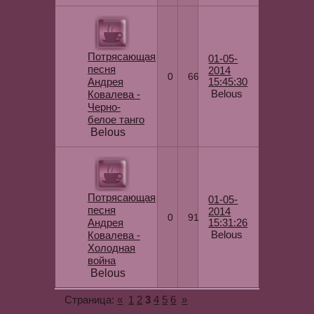
Потрясающая
01-05-
песня
2014
0
66
Андрея
15:45:30
Belous
Ковалева -
Черно-
белое танго
Belous
Потрясающая
01-05-
песня
2014
0
91
Андрея
15:31:26
Belous
Ковалева -
Холодная
война
Belous
«
1
2
3
4
5
6
»
Страница: