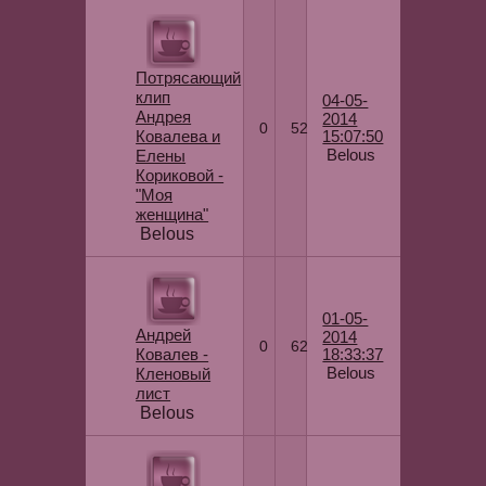
Потрясающий
клип
04-05-
Андрея
2014
0
52
Ковалева и
15:07:50
Belous
Елены
Кориковой -
"Моя
женщина"
Belous
01-05-
Андрей
2014
0
62
Ковалев -
18:33:37
Belous
Кленовый
лист
Belous