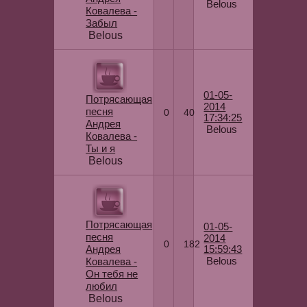
Belous
Ковалева -
Забыл
Belous
01-05-
Потрясающая
2014
песня
0
40
17:34:25
Андрея
Belous
Ковалева -
Ты и я
Belous
Потрясающая
01-05-
песня
2014
0
182
Андрея
15:59:43
Belous
Ковалева -
Он тебя не
любил
Belous