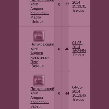
2014
клип
0
77
19:33:31
Андрея
Belous
Ковалева -
Марта
Belous
04-05-
Потрясающий
2014
клип
0
46
16:24:54
Андрея
Belous
Ковалева -
Лети
Belous
04-05-
Потрясающий
2014
клип
0
44
16:13:45
Андрея
Belous
Ковалева -
Забыл