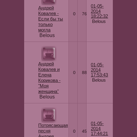
01-05-
Андрей
2014
Ковалев -
0
76
18:22:32
Если бы ты
Belous
только
могла
Belous
Андрей
01-05-
Ковалев и
2014
0
88
Елена
17:53:43
Belous
Корикова -
"Моя
женщина"
Belous
01-05-
Потрясающая
2014
песня
0
45
17:44:21
Андрея