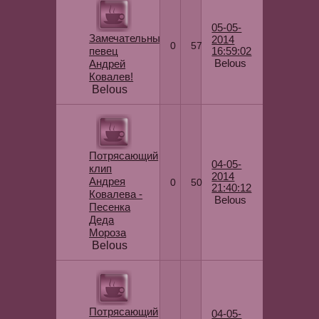
05-05-
Замечательный
2014
0
57
певец
16:59:02
Belous
Андрей
Ковалев!
Belous
Потрясающий
04-05-
клип
2014
Андрея
0
50
21:40:12
Ковалева -
Belous
Песенка
Деда
Мороза
Belous
Потрясающий
04-05-