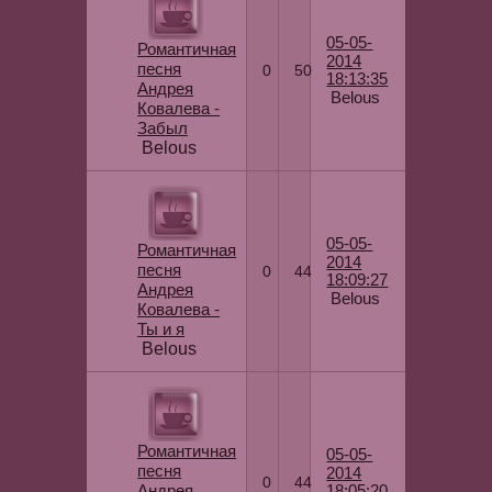
05-05-
Романтичная
2014
песня
0
50
18:13:35
Андрея
Belous
Ковалева -
Забыл
Belous
05-05-
Романтичная
2014
песня
0
44
18:09:27
Андрея
Belous
Ковалева -
Ты и я
Belous
Романтичная
05-05-
песня
2014
0
44
Андрея
18:05:20