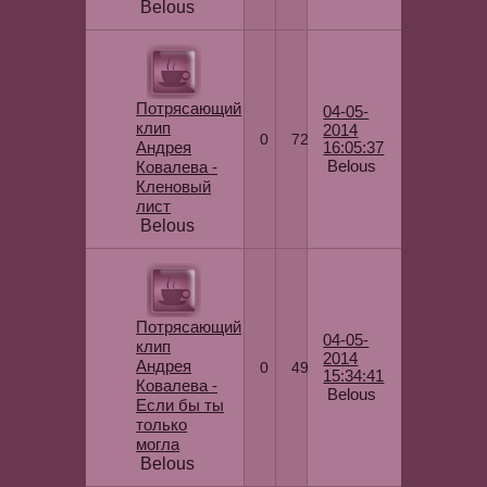
Belous
Потрясающий
04-05-
клип
2014
0
72
Андрея
16:05:37
Belous
Ковалева -
Кленовый
лист
Belous
Потрясающий
04-05-
клип
2014
Андрея
0
49
15:34:41
Ковалева -
Belous
Если бы ты
только
могла
Belous