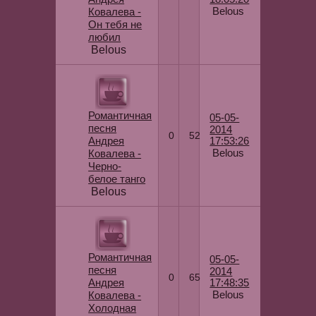
Belous
Ковалева -
Он тебя не
любил
Belous
Романтичная
05-05-
песня
2014
0
52
Андрея
17:53:26
Belous
Ковалева -
Черно-
белое танго
Belous
Романтичная
05-05-
песня
2014
0
65
Андрея
17:48:35
Belous
Ковалева -
Холодная