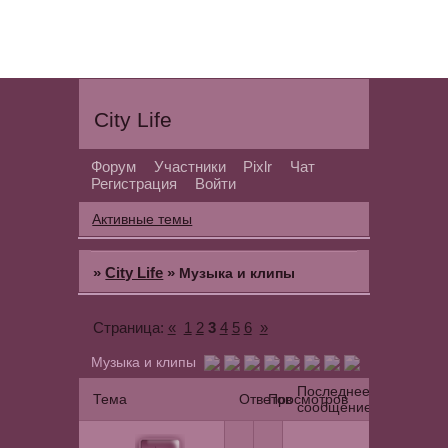
City Life
Форум
Участники
Pixlr
Чат
Регистрация
Войти
Активные темы
»
City Life
»
Музыка и клипы
«
1
2
3
4
5
6
»
Страница:
Музыка и клипы
Последнее
Тема
Ответов
Просмотров
сообщение