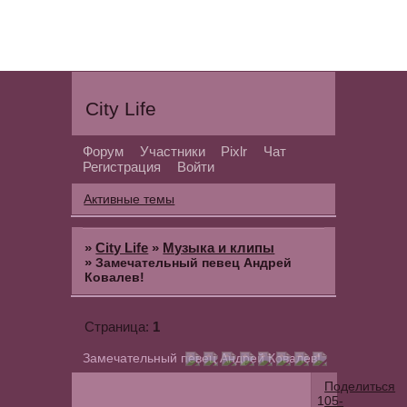
City Life
Форум
Участники
Pixlr
Чат
Регистрация
Войти
Активные темы
»
City Life
»
Музыка и клипы
»
Замечательный певец Андрей
Ковалев!
1
Страница:
Замечательный певец Андрей Ковалев!
Поделиться
1
05-