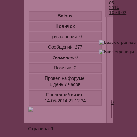
05-
2014
16:59:02
Belous
Хочу
Новичок
познакомит
Приглашений:
0
с
таким
Сообщений:
277
певцом,
Уважение:
0
как
Андрей
Позитив:
0
Ковалев!
Провел на форуме:
Для
1 день 7 часов
ознакомлен
youtube.com/
Последний визит:
14-05-2014 21:12:34
0
1
Страница: