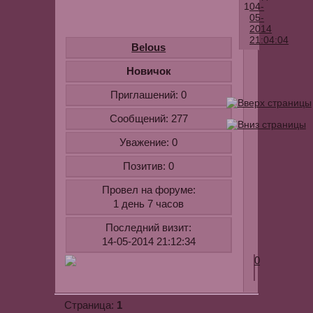
1
04-
05-
2014
21:04:04
Belous
Потрясающ
Новичок
клип
Приглашений:
0
Андрея
Ковалева
Сообщений:
277
-
Уважение:
0
Я
не
Позитив:
0
герой
Провел на форуме:
Для
1 день 7 часов
ознакомлен
youtube.com
Последний визит:
v=y8INdAr6
14-05-2014 21:12:34
0
1
Страница: