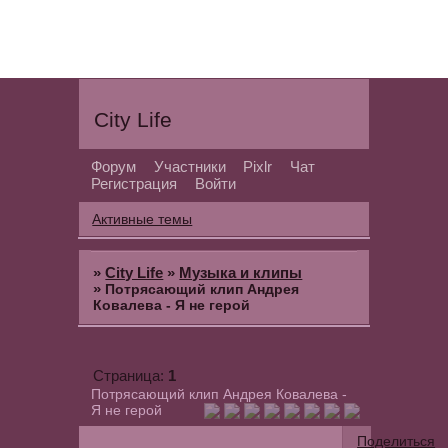
City Life
Форум
Участники
Pixlr
Чат
Регистрация
Войти
Активные темы
»
City Life
»
Музыка и клипы
»
Потрясающий клип Андрея
Ковалева - Я не герой
1
Страница:
Потрясающий клип Андрея Ковалева -
Я не герой
Поделиться