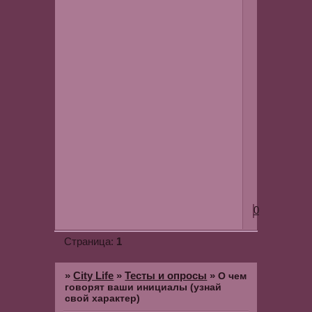
психологиче
равновесия;
Ю
большие
амбиции,
отсутствие
системности
Я
интеллигент
творческие
способности
0
1
Страница:
»
City Life
»
Тесты и опросы
»
О чем
говорят ваши инициалы (узнай
свой характер)