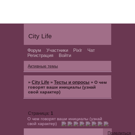
City Life
Форум
Участники
Pixlr
Чат
Регистрация
Войти
Активные темы
»
City Life
»
Тесты и опросы
»
О чем
говорят ваши инициалы (узнай
свой характер)
1
Страница:
О чем говорят ваши инициалы (узнай
свой характер)
Поделиться