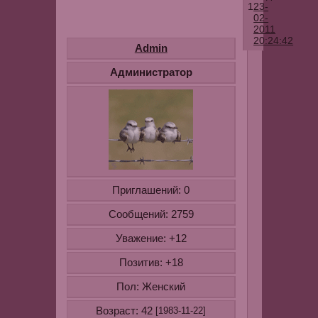
1
23-
02-
2011
20:24:42
Admin
Существует
Администратор
немало
теорий
о
влиянии
имени
человека
на
Приглашений:
0
его
характер.
Сообщений:
2759
Некоторые
Уважение:
+12
специалист
утверждают
Позитив:
+18
что
Пол:
о
Женский
каждом
Возраст:
42
[1983-11-22]