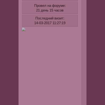
из
нас
Провел на форуме:
можно
21 день 15 часов
немало
Последний визит:
узнать
14-03-2017 11:27:19
и
по
инициалам.
Если
верить
исследоват
на
эту
тему,
то
буквы
ваших
инициалов
обозначают
следующее.