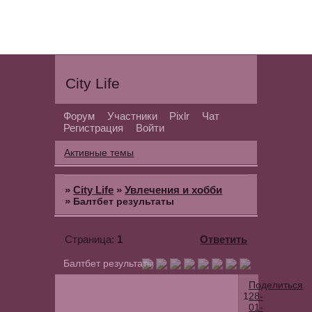
City Life
Форум
Участники
Pixlr
Чат
Регистрация
Войти
Активные темы
»
City Life
»
Увлечения и хобби
»
Балтбет результаты
1
Ответить
Страница:
Балтбет результаты
Поделиться
1
28-
01-