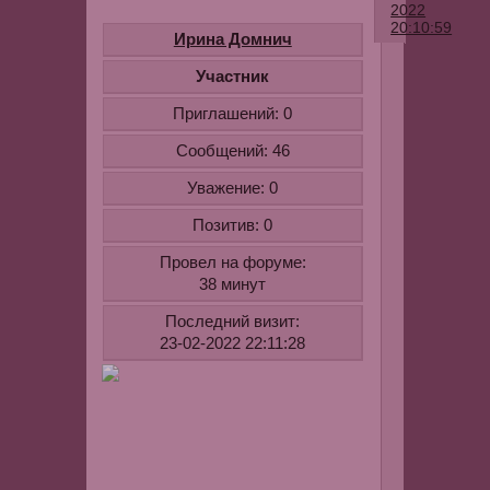
2022
20:10:59
Ирина Домнич
Это
Участник
мой
Приглашений:
0
любимый
номер
Сообщений:
46
один,
Уважение:
0
который
всегда
Позитив:
0
приносит
Провел на форуме:
мне
38 минут
победы.
Я
Последний визит:
люблю
23-02-2022 22:11:28
смотреть
на
балтбет
результаты
https://bk-
stavki.ru/balt