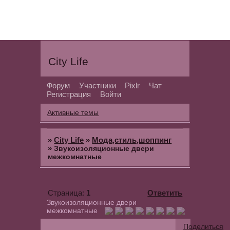
City Life
Форум
Участники
Pixlr
Чат
Регистрация
Войти
Активные темы
»
City Life
»
Мода,стиль,шоппинг
»
Звукоизоляционные двери
межкомнатные
1
Ответить
Страница:
Звукоизоляционные двери
межкомнатные
Поделиться