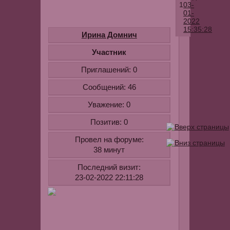
1
03-
01-
2022
15:35:28
Ирина Домнич
Я
Участник
знаю
Приглашений:
0
магазин
169,
Сообщений:
46
где
Уважение:
0
можно
звукоизоля
Позитив:
0
двери
Провел на форуме:
межкомнат
38 минут
купить
по
Последний визит:
приемлемой
23-02-2022 22:11:28
стоимости.
Я
вот
такой