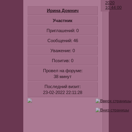
2020
10:44:00
Ирина Домнич
Хочу
Участник
купить
Приглашений:
0
шапку
Kangol
Сообщений:
46
https://kango
Уважение:
0
в
этом
Позитив:
0
магазине.
Провел на форуме:
Шапка
38 минут
мне
нравится
Последний визит:
привлекате
23-02-2022 22:11:28
видом
и
хорошим
качеством.
Только
вот