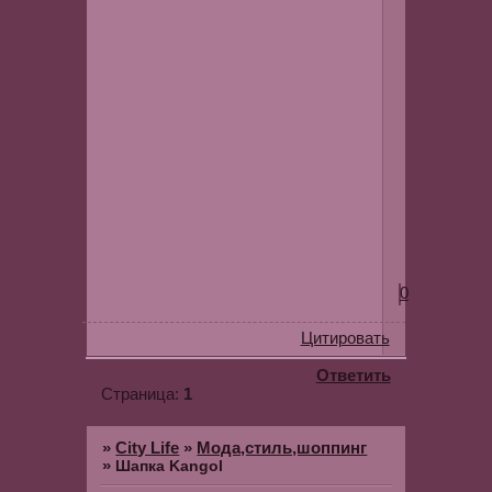
отзывов
про
магазин
нашла
немного.
Что
вы
можете
сказать
о
нем?
0
Цитировать
Ответить
1
Страница:
»
City Life
»
Мода,стиль,шоппинг
»
Шапка Kangol