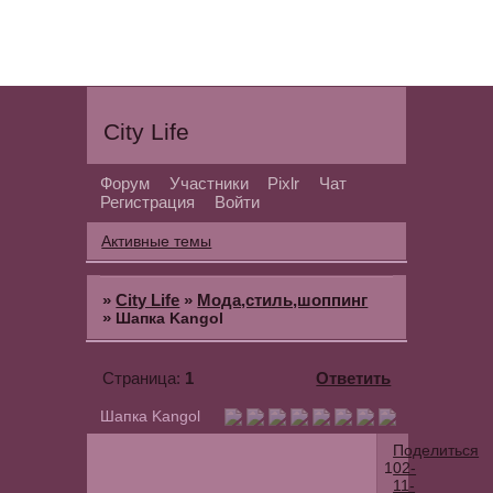
City Life
Форум
Участники
Pixlr
Чат
Регистрация
Войти
Активные темы
»
City Life
»
Мода,стиль,шоппинг
»
Шапка Kangol
1
Ответить
Страница:
Шапка Kangol
Поделиться
1
02-
11-