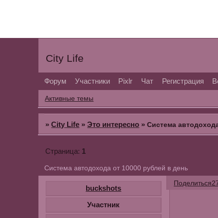
City Life
Форум
Участники
Pixlr
Чат
Регистрация
В
Активные темы
»
City Life
»
Это интересно
»
Cистема автодохода
1
Страница:
Cистема автодохода от 10000 рублей в день
Поделиться
2
buckshots
Участник