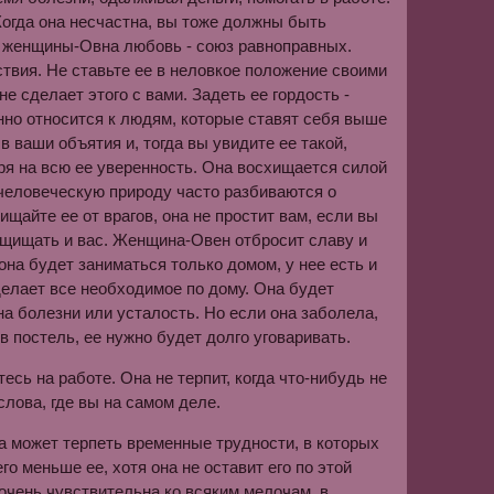
Когда она несчастна, вы тоже должны быть
я женщины-Овна любовь - союз равноправных.
ствия. Не ставьте ее в неловкое положение своими
 сделает этого с вами. Задеть ее гордость -
онно относится к людям, которые ставят себя выше
в ваши объятия и, тогда вы увидите ее такой,
тря на всю ее уверенность. Она восхищается силой
 человеческую природу часто разбиваются о
щайте ее от врагов, она не простит вам, если вы
защищать и вас. Женщина-Овен отбросит славу и
 она будет заниматься только домом, у нее есть и
делает все необходимое по дому. Она будет
на болезни или усталость. Но если она заболела,
в постель, ее нужно будет долго уговаривать.
есь на работе. Она не терпит, когда что-нибудь не
слова, где вы на самом деле.
 может терпеть временные трудности, в которых
о меньше ее, хотя она не оставит его по этой
 очень чувствительна ко всяким мелочам, в