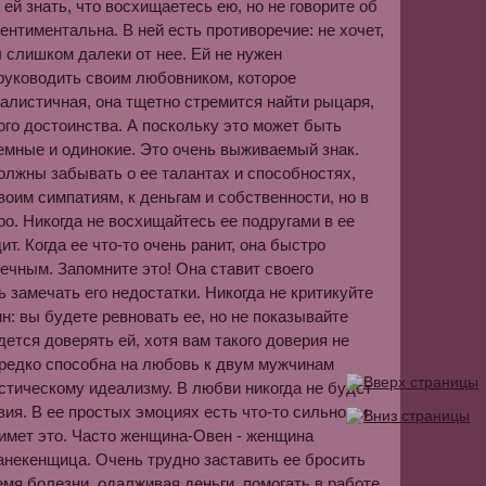
й знать, что восхищаетесь ею, но не говорите об
ентиментальна. В ней есть противоречие: не хочет,
вы слишком далеки от нее. Ей не нужен
руководить своим любовником, которое
алистичная, она тщетно стремится найти рыцаря,
кого достоинства. А поскольку это может быть
темные и одинокие. Это очень выживаемый знак.
должны забывать о ее талантах и способностях,
оим симпатиям, к деньгам и собственности, но в
о. Никогда не восхищайтесь ее подругами в ее
т. Когда ее что-то очень ранит, она быстро
вечным. Запомните это! Она ставит своего
 замечать его недостатки. Никогда не критикуйте
: вы будете ревновать ее, но не показывайте
дется доверять ей, хотя вам такого доверия не
а редко способна на любовь к двум мужчинам
стическому идеализму. В любви никогда не будет
вия. В ее простых эмоциях есть что-то сильное и
примет это. Часто женщина-Овен - женщина
анекенщица. Очень трудно заставить ее бросить
емя болезни, одалживая деньги, помогать в работе.