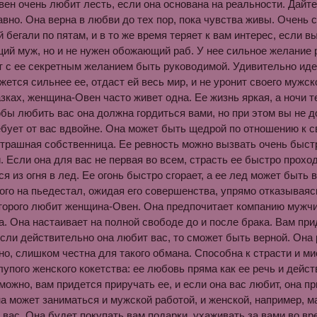
н очень любит лесть, если она основана на реальности. Дайте е
вно. Она верна в любви до тех пор, пока чувства живы. Очень с
й бегали по пятам, и в то же время теряет к вам интерес, если 
й муж, но и не нужен обожающий раб. У нее сильное желание 
 с ее секретным желанием быть руководимой. Удивительно иде
жется сильнее ее, отдаст ей весь мир, и не уронит своего мужс
азках, женщина-Овен часто живет одна. Ее жизнь яркая, а ночи 
обы любить вас она должна гордиться вами, но при этом вы не 
ебует от вас вдвойне. Она может быть щедрой по отношению к св
трашная собственница. Ее ревность можно вызвать очень быстр
. Если она для вас не первая во всем, страсть ее быстро проходи
я из огня в лед. Ее огонь быстро сгорает, а ее лед может быть 
го на пьедестал, ожидая его совершенства, упрямо отказываясь
торого любит женщина-Овен. Она предпочитает компанию мужчин
а. Она настаивает на полной свободе до и после брака. Вам при
если действительно она любит вас, то сможет быть верной. Он
о, слишком честна для такого обмана. Способна к страсти и ми
лупого женского кокетства: ее любовь пряма как ее речь и дейст
можно, вам придется приручать ее, и если она вас любит, она 
а может заниматься и мужской работой, и женской, например, м
 вас. Она будет покупать вам подарки, ухаживать за вами во вр