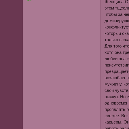
Женщина-Ове
этом тщесла
чтобы за не
доминирующи
конфликтует
который ока
только в ск
Для того чт
хотя она тр
любви она с
присутствии
превращаетс
возлюбленно
мужчину, ко
свои чувств
окажут. Но 
одновременн
проявлять г
свежее. Воз
карьеры. Он
работу ради