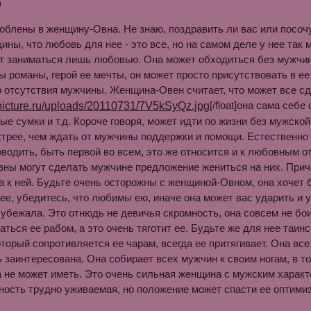
)
юблены в женщину-Овна. Не знаю, поздравить ли вас или посочу
ины, что любовь для нее - это все, но на самом деле у нее так 
т заниматься лишь любовью. Она может обходиться без мужчин
ы романы, герой ее мечты, он может просто присутствовать в е
 отсутствия мужчины. Женщина-Овен считает, что может все сдел
[/float]она сама себ
ые сумки и т.д. Короче говоря, может идти по жизни без мужско
трее, чем ждать от мужчины поддержки и помощи. Естественно 
водить, быть первой во всем, это же относится и к любовным 
ы могут сделать мужчине предложение жениться на них. Приче
а к ней. Будьте очень осторожны с женщиной-Овном, она хочет
ее, убедитесь, что любимы ею, иначе она может вас ударить и 
 убежала. Это отнюдь не девичья скромность, она совсем не бои
аться ее рабом, а это очень тяготит ее. Будьте же для нее таинс
торый сопротивляется ее чарам, всегда ее притягивает. Она все
ь заинтересована. Она собирает всех мужчин к своим ногам, в т
а не может иметь. Это очень сильная женщина с мужским харак
ность трудно уживаемая, но положение может спасти ее оптими