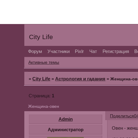
City Life
Форум
Участники
Pixlr
Чат
Регистрация
В
Активные темы
»
City Life
»
Астрология и гадания
»
Женщина-ов
1
Страница:
Женщина-овен
Поделиться
0
Admin
Овен - жен
Администратор