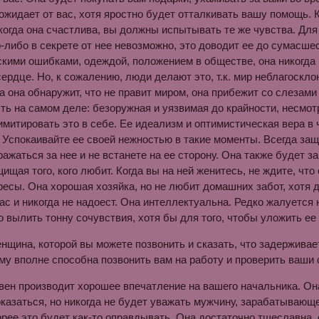
 ожидает от вас, хотя яростно будет отталкивать вашу помощь. 
когда она счастлива, вы должны испытывать те же чувства. Дл
-либо в секрете от нее невозможно, это доводит ее до сумасше
кими ошибками, одеждой, положением в обществе, она никогда не
сердце. Но, к сожалению, люди делают это, т.к. мир неблагоскл
да она обнаружит, что не правит миром, она прибежит со слезами 
сть на самом деле: безоружная и уязвимая до крайности, несмо
имитировать это в себе. Ее идеализм и оптимистическая вера в
 Успокаивайте ее своей нежностью в такие моменты. Всегда защи
ражаться за нее и не встанете на ее сторону. Она также будет 
щищая того, кого любит. Когда вы на ней женитесь, не ждите, что
ресы. Она хорошая хозяйка, но не любит домашних забот, хотя 
ас и никогда не надоест. Она интеллектуальна. Редко жалуется 
о вылить тонну сочувствия, хотя бы для того, чтобы уложить ее 
енщина, которой вы можете позвонить и сказать, что задерживает
ому вполне способна позвонить вам на работу и проверить ваши 
н производит хорошее впечатление на вашего начальника. Она
казаться, но никогда не будет уважать мужчину, зарабатывающег
орее это будет как-то оправдывать. Она достаточно тщеславна,