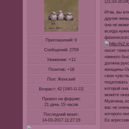
(21.03-20.04
Итак, вы вл
другие женщ
она не може
всегда нужн
физического
Приглашений:
0
Сообщений:
2759
носит тяжел
намного быс
Уважение:
+12
должна руко
женщины-Овн
Позитив:
+18
свои чувств
Пол:
Женский
поцеловать 
которой она
Возраст:
42
[1983-11-22]
можете оказ
Провел на форуме:
Мужчина, ко
21 день 15 часов
вас не очен
которого он
Последний визит:
Ее агрессив
14-03-2017 11:27:19