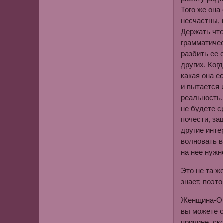
Того же она
несчастны, 
Держать что
грамматичес
разбить ее 
других. Ког
какая она е
и пытается 
реальность.
не будете с
почести, за
другие инте
волновать в
на нее нужн
Это не та ж
знает, поэт
Женщина-Ове
вы можете о
причине, ск