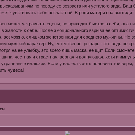
 высказываниям по поводу ее возраста или усталого вида. Ваш
ожет чувствовать себя несчастной. В роли матери она выглядит
н может устраивать сцены, но приходит быстро в себя, она нико
 в жалость к себе. После эмоционального взрыва ее оптимист
, возможно, слишком женственная для среднего мужчины. Но в
м мужской характер. Ну, естественно, рыцарь - это ведь не ср
мотря на ее улыбку, это всего лишь маска, ее щит. Если сможете 
щина, честная и страстная, верная и волнующая, хотя и импу
 утраченные иллюзии. Если у вас есть хоть половина той веры,
ить чудеса!
ен