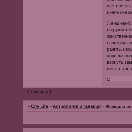
частности к
иначе она м
Женщина-Ове
погружается
женственная
напоминающи
ранить, нес
хорошая жен
вернуть вам
вместе твор
0
1
Страница:
»
City Life
»
Астрология и гадания
»
Женщина-ов