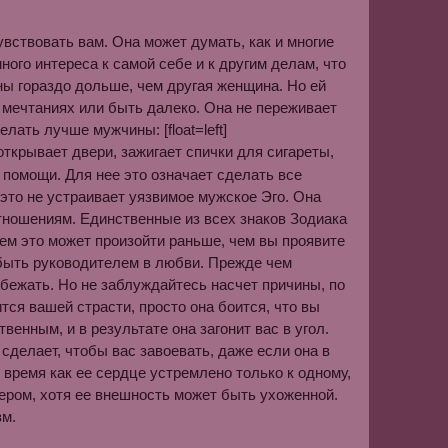
вствовать вам. Она может думать, как и многие
много интереса к самой себе и к другим делам, что
ы гораздо дольше, чем другая женщина. Но ей
е мечтаниях или быть далеко. Она не переживает
ать лучше мужчины: [float=left]
е открывает двери, зажигает спички для сигареты,
й помощи. Для нее это означает сделать все
это не устраивает уязвимое мужское Эго. Она
отношениям. Единственные из всех знаков Зодиака
м это может произойти раньше, чем вы проявите
 быть руководителем в любви. Прежде чем
убежать. Но не заблуждайтесь насчет причины, по
тся вашей страсти, просто она боится, что вы
твенным, и в результате она загонит вас в угол.
 сделает, чтобы вас завоевать, даже если она в
о время как ее сердце устремлено только к одному,
тером, хотя ее внешность может быть ухоженной.
зм.