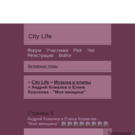
City Life
Форум
Участники
Pixlr
Чат
Регистрация
Войти
Активные темы
»
City Life
»
Музыка и клипы
»
Андрей Ковалев и Елена
Корикова - "Моя женщина"
1
Страница:
Андрей Ковалев и Елена Корикова -
"Моя женщина"
Поделиться