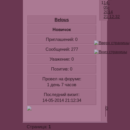
1
14-
05-
2014
21:12:32
Belous
Андрей
Новичок
Ковалев
Приглашений:
0
и
Елена
Сообщений:
277
Корикова
Уважение:
0
-
"Моя
Позитив:
0
женщина"
Провел на форуме:
Для
1 день 7 часов
ознакомлен
youtube.com
Последний визит:
v=SQNoqpD
14-05-2014 21:12:34
0
1
Страница: