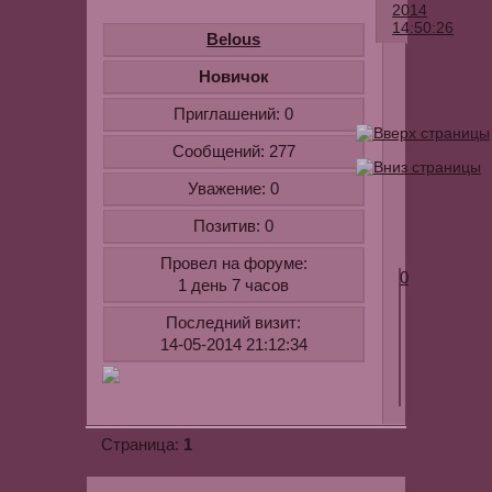
2014
14:50:26
Belous
Андрей
Новичок
Ковалев
Приглашений:
0
-
Забыл
Сообщений:
277
Для
Уважение:
0
ознакомлен
youtube.com
Позитив:
0
v=1EAtyi_g
Провел на форуме:
0
1 день 7 часов
Последний визит:
14-05-2014 21:12:34
1
Страница: