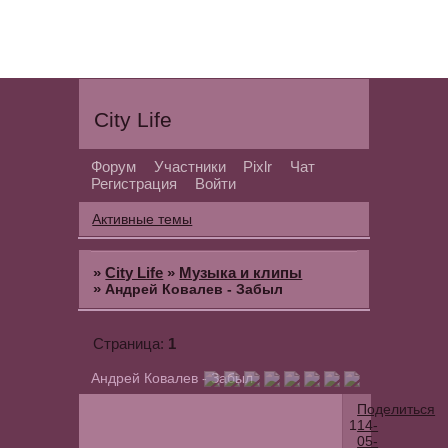
City Life
Форум
Участники
Pixlr
Чат
Регистрация
Войти
Активные темы
»
City Life
»
Музыка и клипы
»
Андрей Ковалев - Забыл
1
Страница:
Андрей Ковалев - Забыл
Поделиться
1
14-
05-