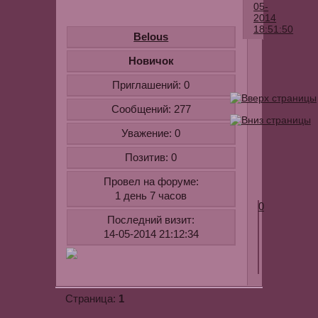
05-
2014
18:51:50
Belous
Андрей
Новичок
Ковалев
Приглашений:
0
-
Новогодняя
Сообщений:
277
сказка
Уважение:
0
Для
ознакомлен
Позитив:
0
youtube.com
Провел на форуме:
v=vH7iQWm
1 день 7 часов
0
Последний визит:
14-05-2014 21:12:34
1
Страница: