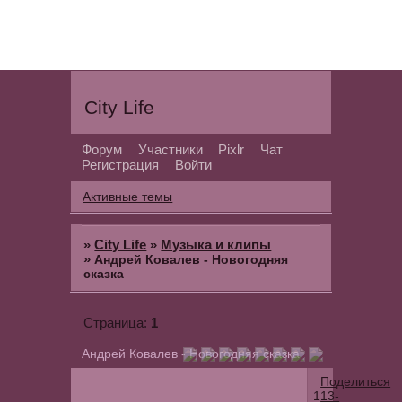
City Life
Форум
Участники
Pixlr
Чат
Регистрация
Войти
Активные темы
»
City Life
»
Музыка и клипы
»
Андрей Ковалев - Новогодняя
сказка
1
Страница:
Андрей Ковалев - Новогодняя сказка
Поделиться
1
13-