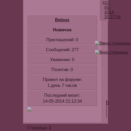
1
07-
05-
2014
20:27:54
Belous
Романтичны
Новичок
клип
Приглашений:
0
Андрея
Ковалева
Сообщений:
277
-
Уважение:
0
Лети
Для
Позитив:
0
ознакомлен
Провел на форуме:
youtube.com
1 день 7 часов
v=K5x_uNo-
GGk
Последний визит:
14-05-2014 21:12:34
0
1
Страница: