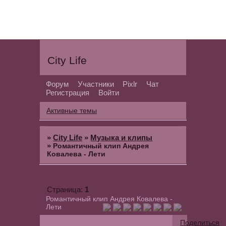
City Life
Форум
Участники
Pixlr
Чат
Регистрация
Войти
Активные темы
»
City Life
»
Музыка и клипы
»
Романтичный клип Андрея
Ковалева - Лети
1
Страница:
Романтичный клип Андрея Ковалева -
Лети
Поделиться