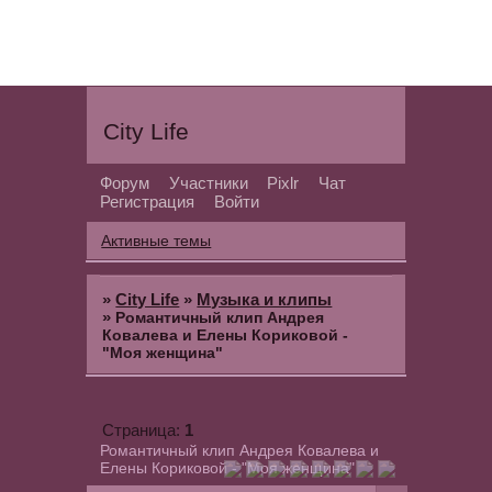
City Life
Форум
Участники
Pixlr
Чат
Регистрация
Войти
Активные темы
»
City Life
»
Музыка и клипы
»
Романтичный клип Андрея
Ковалева и Елены Кориковой -
"Моя женщина"
1
Страница:
Романтичный клип Андрея Ковалева и
Елены Кориковой - "Моя женщина"