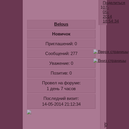
Поделиться
1
07-
05-
2014
18:54:34
Belous
Романтичны
Новичок
клип
Приглашений:
0
Андрея
Ковалева
Сообщений:
277
и
Уважение:
0
Елены
Кориковой
Позитив:
0
-
Провел на форуме:
"Моя
1 день 7 часов
женщина"
Для
Последний визит:
ознакомлен
14-05-2014 21:12:34
youtube.com
v=SQNoqpD
0