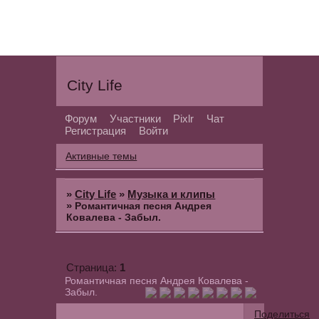
City Life
Форум
Участники
Pixlr
Чат
Регистрация
Войти
Активные темы
»
City Life
»
Музыка и клипы
»
Романтичная песня Андрея
Ковалева - Забыл.
1
Страница:
Романтичная песня Андрея Ковалева -
Забыл.
Поделиться