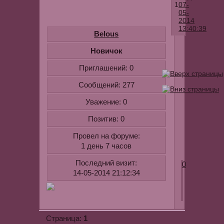
1
07-
05-
2014
13:40:39
Belous
Романтична
Новичок
песня
Приглашений:
0
Андрея
Ковалева
Сообщений:
277
-
Уважение:
0
Забыл.
Для
Позитив:
0
ознакомлен
Провел на форуме:
youtube.com
1 день 7 часов
v=1EAtyi_g
Последний визит:
0
14-05-2014 21:12:34
1
Страница: