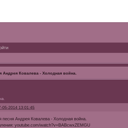
ойти
я Андрея Ковалева - Холодная война.
на.
7-05-2014 13:01:45
 песня Андрея Ковалева - Холодная война.
мления: youtube.com/watch?v=BABcwxZEMGU