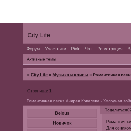
City Life
Форум
Участники
Pixlr
Чат
Регистрация
В
Активные темы
»
City Life
»
Музыка и клипы
»
Романтичная песн
1
Страница:
Романтичная песня Андрея Ковалева - Холодная вой
Поделиться
0
Belous
Романтичная
Новичок
Для ознако