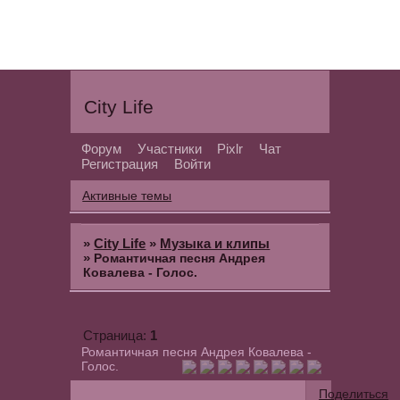
City Life
Форум
Участники
Pixlr
Чат
Регистрация
Войти
Активные темы
»
City Life
»
Музыка и клипы
»
Романтичная песня Андрея
Ковалева - Голос.
1
Страница:
Романтичная песня Андрея Ковалева -
Голос.
Поделиться