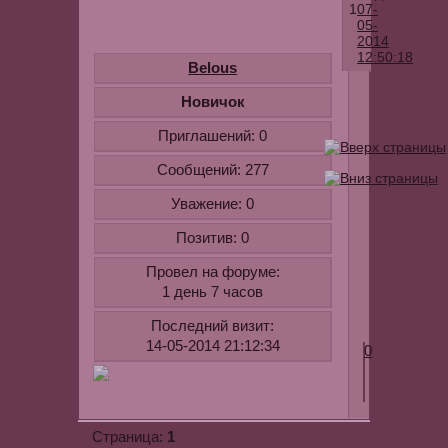
1
07-
05-
2014
12:50:18
Belous
Романтична
Новичок
песня
Приглашений:
0
Андрея
Ковалева
Сообщений:
277
-
Уважение:
0
Голос.
Для
Позитив:
0
ознакомлен
Провел на форуме:
youtube.com
1 день 7 часов
v=9VwqdTV-
MIc
Последний визит:
14-05-2014 21:12:34
0
1
Страница: