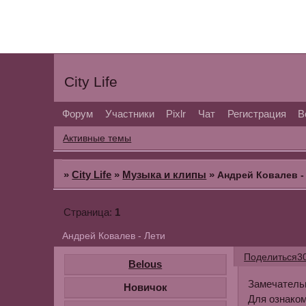
City Life
Форум
Участники
Pixlr
Чат
Регистрация
В
Активные темы
»
City Life
»
Музыка и клипы
»
Андрей Ковалев -
1
Страница:
Андрей Ковалев - Лети
Поделиться
3
Belous
Замечательн
Новичок
Для ознако