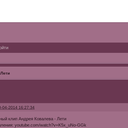
ойти
 Лети
0-04-2014 16:27:34
ый клип Андрея Ковалева - Лети
мления: youtube.com/watch?v=K5x_uNo-GGk