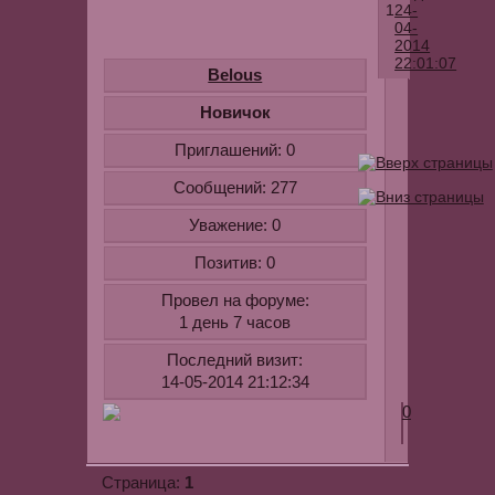
1
24-
04-
2014
22:01:07
Belous
Потрясающ
Новичок
клип
Приглашений:
0
Андрея
Ковалева
Сообщений:
277
-
Уважение:
0
Мужчина
и
Позитив:
0
женщина
Провел на форуме:
Для
1 день 7 часов
ознакомлен
youtube.com
Последний визит:
v=BTXL74Ty
14-05-2014 21:12:34
0
1
Страница: