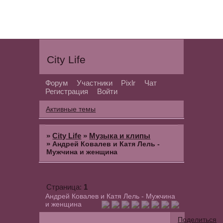
City Life
Форум
Участники
Pixlr
Чат
Регистрация
Войти
Активные темы
»
City Life
»
Музыка и клипы
»
Андрей Ковалев и Катя Лель -
Мужчина и женщина
1
Страница:
Андрей Ковалев и Катя Лель - Мужчина
и женщина
Поделиться