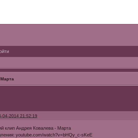
ойти
 Марта
4-04-2014 21:52:19
й клип Андрея Ковалева - Марта
мления: youtube.com/watch?v=bHQy_c-sKeE