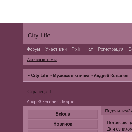
City Life
Форум
Участники
Pixlr
Чат
Регистрация
В
Активные темы
»
City Life
»
Музыка и клипы
»
Андрей Ковалев -
1
Страница:
Андрей Ковалев - Марта
Поделиться
2
Belous
Потрясающи
Новичок
Для ознако