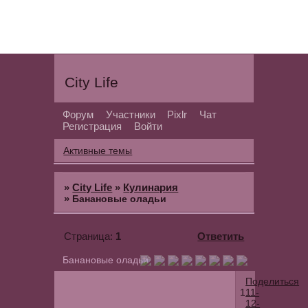
City Life
Форум
Участники
Pixlr
Чат
Регистрация
Войти
Активные темы
»
City Life
»
Кулинария
»
Банановые оладьи
1
Ответить
Страница:
Банановые оладьи
Поделиться
1
11-
12-