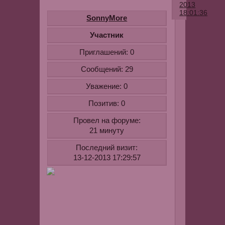
2013
18:01:36
SonnyMore
Ингредиент
Участник
бананы
Приглашений:
0
300
г
Сообщений:
29
молоко
Уважение:
0
60
мл
Позитив:
0
овсяная
Провел на форуме:
мука
21 минуту
100
г
Последний визит:
щепотка
13-12-2013 17:29:57
соли
половина
яйца
25
г
растительн