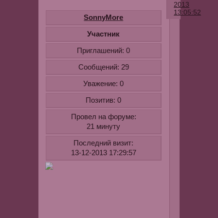
2013
13:05:52
SonnyMore
НАДО:
Участник
500
Приглашений:
0
г
Сообщений:
29
муки
250-
Уважение:
0
280
Позитив:
0
г
воды
Провел на форуме:
7
21 минуту
г
Последний визит:
сухих
13-12-2013 17:29:57
дрожжей
1
ч.
л.
соли
1