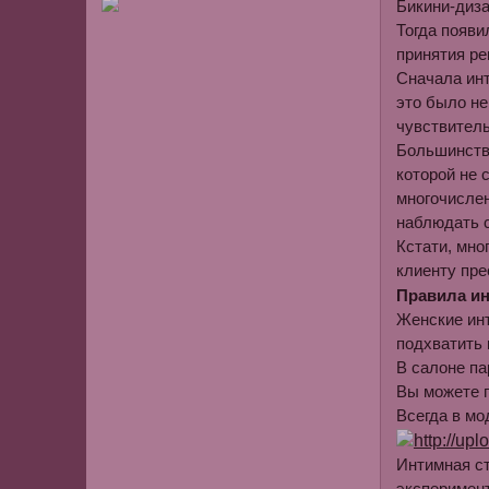
Бикини-диза
Тогда появи
принятия ре
Сначала инт
это было не
чувствитель
Большинство
которой не 
многочислен
наблюдать с
Кстати, мно
клиенту пр
Правила ин
Женские инт
подхватить
В салоне па
Вы можете 
Всегда в мо
Интимная с
эксперимент