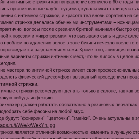
йн и интимные стрижки как направление возникло в 60-е годы н
лись организованные клубы нудизма, купальники стали делать
шений с интимной стрижкой, и красота тел вновь обратила на с
имная стрижка делалась обычными инструментами – ножницами 
практично: волосы после срезания бритвой начинали быстро от
ной к порезам и микротравмам, что вызывало сыпь и даже алле
 проблем по удалению волос в зоне бикини исчезло после того
сопровождается раздражением кожи. Кроме того, эпиляция позв
ные варианты стрижки интимных мест, что вылилось в целое ис
егодня.
гие мастера по интимной стрижке имеют свои профессиональные
еодолеть физический дискомфорт вызванный проведением проц
тимной стрижки.
имные стрижки рекомендуют делать только в салоне, так как в
 какую-нибудь инфекцию.
рикмахер должен работать обязательно в резиновых перчатках
подобрать себе фасоны на любой вкус.
де будут: "фонарики", "цветочки", "змейки". Очень актуальны в э
трижка является отличной возможностью изменить в лучшую ст
ы с «причёской» в интимной зоне помогли обрести уверенность н