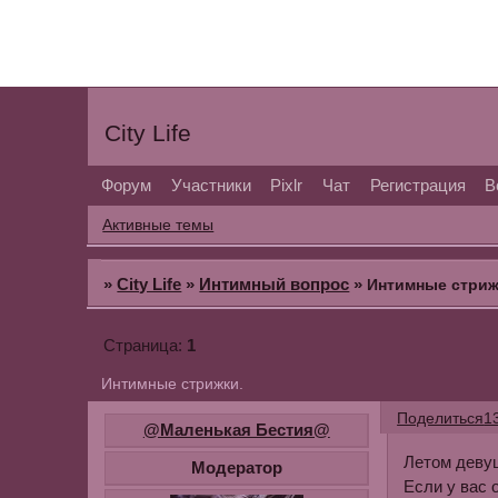
City Life
Форум
Участники
Pixlr
Чат
Регистрация
В
Активные темы
»
City Life
»
Интимный вопрос
»
Интимные стриж
1
Страница:
Интимные стрижки.
Поделиться
1
@Маленькая Бестия@
Летом девуш
Модератор
Если у вас 