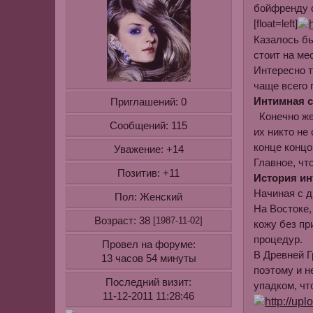
бойфренду с
[float=left]
Казалось бы
стоит на ме
Интересно т
чаще всего 
Интимная с
Приглашений:
0
Конечно же,
Сообщений:
115
их никто не
конце концо
Уважение:
+14
Главное, чт
Позитив:
+11
История ин
Начиная с д
Пол:
Женский
На Востоке,
Возраст:
38
[1987-11-02]
кожу без пр
процедур.
Провел на форуме:
В Древней Г
13 часов 54 минуты
поэтому и н
Последний визит:
упадком, чт
11-12-2011 11:28:46