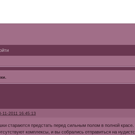
ойти
ки.
3-11-2011 16:45:13
ки стараются предстать перед сильным полом в полной красе.
отсутствуют комплексы, и вы собрались отправиться на нудистс