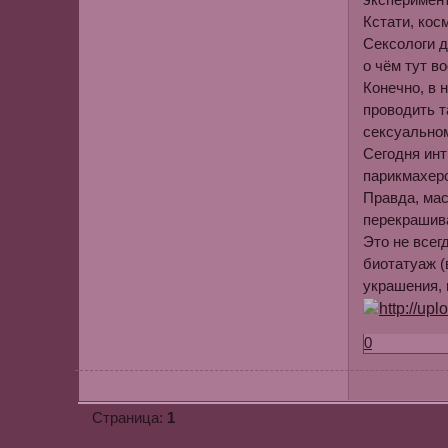
Кстати, кос
Сексологи д
о чём тут в
Конечно, в 
проводить т
сексуальном
Сегодня инт
парикмахерс
Правда, мас
перекрашива
Это не всег
биотатуаж (
украшения, 
0
1
Страница: