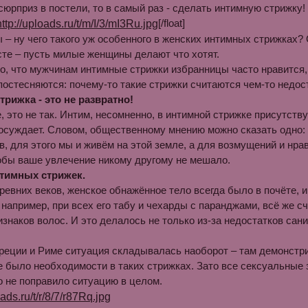
юрприз в постели, то в самый раз - сделать интимную стрижку!
[/float]
 – ну чего такого уж особенного в женских интимных стрижках? 
сте – пусть милые женщины делают что хотят.
о, что мужчинам интимные стрижки избранницы часто нравится, 
постесняются: почему-то такие стрижки считаются чем-то недос
трижка - это не развратно!
 это не так. Интим, несомненно, в интимной стрижке присутству
 осуждает. Словом, общественному мнению можно сказать одно: п
в, для этого мы и живём на этой земле, а для возмущений и нра
обы ваше увлечение никому другому не мешало.
тимных стрижек.
ревних веков, женское обнажённое тело всегда было в почёте, и
 например, при всех его табу и чехарды с паранджами, всё же с
изнаков волос. И это делалось не только из-за недостатков сан
реции и Риме ситуация складывалась наоборот – там демонстр
е было необходимости в таких стрижках. Зато все сексуальные
о не поправило ситуацию в целом.