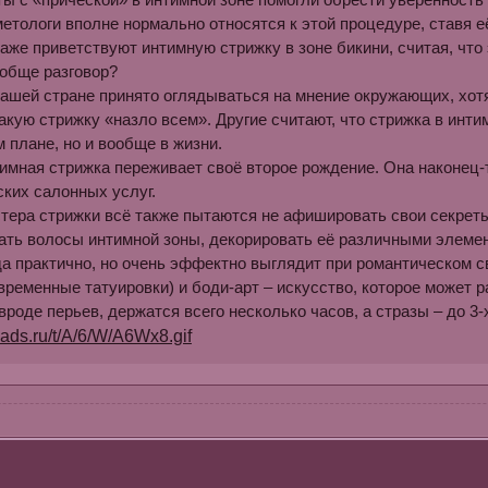
метологи вполне нормально относятся к этой процедуре, ставя е
аже приветствуют интимную стрижку в зоне бикини, считая, что
ообще разговор?
нашей стране принято оглядываться на мнение окружающих, хо
акую стрижку «назло всем». Другие считают, что стрижка в инти
 плане, но и вообще в жизни.
имная стрижка переживает своё второе рождение. Она наконец-
ких салонных услуг.
тера стрижки всё также пытаются не афишировать свои секрет
ть волосы интимной зоны, декорировать её различными элемент
да практично, но очень эффектно выглядит при романтическом с
временные татуировки) и боди-арт – искусство, которое может р
вроде перьев, держатся всего несколько часов, а стразы – до 3-