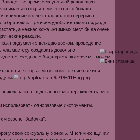
а Западе - во время сексуальной революции.
 максимально открытыми, что потребовало
ебя внимание после столь долгого перерыва.
и бритвами. При всём удобстве такого подхода,
растать, а нежная кожа интимных мест была очень
ргические реакции.
, как придумали эпиляцию воском, проведение
оляла мастеру создавать довольно
кусство, сходное с боди-артом, которое мы можем
 секреты, которые могут помочь клиентке или
едуры.
о всяких разных подпольных мастерских есть риск
 и использовать одноразовые инструменты.
том сезоне "бабочки".
орону свою сексуальную жизнь. Многим женщинам
е только в постели, но и в жизни в целом.