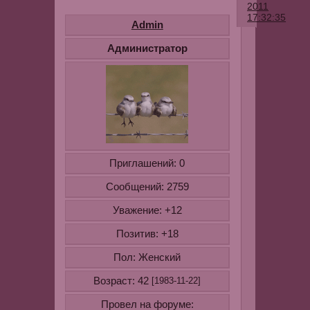
2011
17:32:35
Admin
Кнопки
Администратор
в
быстром
ответе
и
их
расшифро
Приглашений:
0
-позволяет
Сообщений:
2759
изменить
шрифт
Уважение:
+12
на
Позитив:
+18
любой
другой
Пол:
Женский
Возраст:
42
[1983-11-22]
Провел на форуме:
-меняет