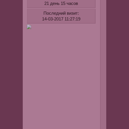
21 день 15 часов
размер
шрифта
Последний визит:
14-03-2017 11:27:19
-делает
шрифт
жирным
-делает
шрифт
курсивом(п
-подчеркну
текст
-зачеркнут