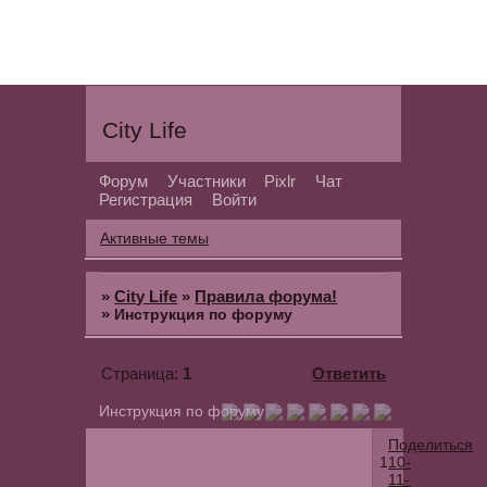
City Life
Форум
Участники
Pixlr
Чат
Регистрация
Войти
Активные темы
»
City Life
»
Правила форума!
»
Инструкция по форуму
1
Ответить
Страница:
Инструкция по форуму
Поделиться
1
10-
11-