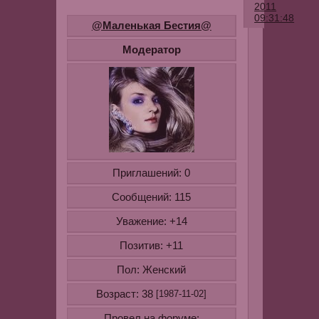
2011
09:31:48
@Маленькая Бестия@
Каждая
Модератор
современна
женщина
хочет
быть
яркой,
индивидуал
неповторим
и
Приглашений:
0
оригинально
Сообщений:
115
Однако
нельзя
Уважение:
+14
слепо
Позитив:
+11
копировать
все
Пол:
Женский
образы.
Возраст:
38
[1987-11-02]
Быть
модной
Провел на форуме: