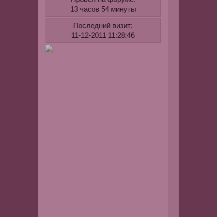
и
13 часов 54 минуты
стильной
Последний визит:
нужно
11-12-2011 11:28:46
не
в
ущерб
себе,
своему
внутреннем
миру.
Знайте,
что
вы
подобрали
свой
гардероб
правильно,
если
остаетесь
самой