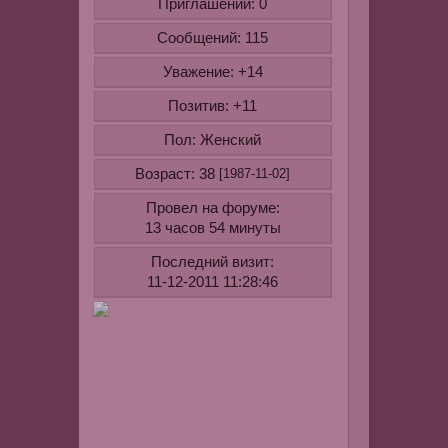
Приглашений:
0
самым
Сообщений:
115
женственны
Начало
Уважение:
+14
этому
стилю
Позитив:
+11
было
Пол:
Женский
положено
в
Возраст:
38
[1987-11-02]
19
Провел на форуме:
веке,
13 часов 54 минуты
в
эпоху
Последний визит:
романтизма
11-12-2011 11:28:46
Современн
романтичес
стиль
сочетает
в
себе
все