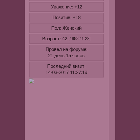
беда.
Уважение:
+12
Позитив:
+18
То,
что
Пол:
Женский
рань
Возраст:
42
[1983-11-22]
счита
не
Провел на форуме:
прие
21 день 15 часов
стано
Последний визит:
нормо
14-03-2017 11:27:19
раньше
нижнее
бельё-
сейчас
одежда
на
выход