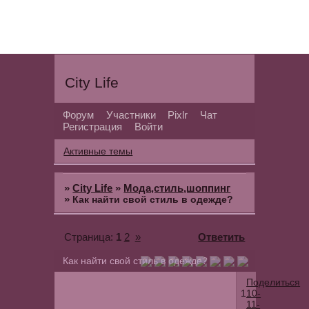
City Life
Форум
Участники
Pixlr
Чат
Регистрация
Войти
Активные темы
»
City Life
»
Мода,стиль,шоппинг
»
Как найти свой стиль в одежде?
1
2
»
Ответить
Страница:
Как найти свой стиль в одежде?
Поделиться
1
10-
11-