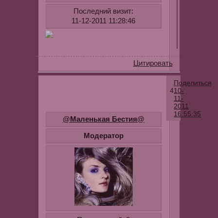
Последний визит:
11-12-2011 11:28:46
Цитировать
Поделиться
4
10-
11-
2011
16:55:35
@Маленькая Бестия@
Романтиче
Модератор
стиль
.
[float=left]
[/float]
Романтичес
стиль
является