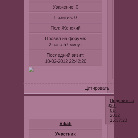
Уважение:
0
Позитив:
0
Пол:
Женский
Провел на форуме:
2 часа 57 минут
Последний визит:
10-02-2012 22:42:26
Цитировать
Поделиться
8
30-
01-
2012
15:37:23
Vikati
Сладенька
Участник