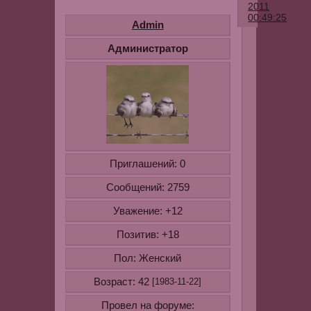
2011
00:49:25
Admin
Внимание!!
Администратор
Волшебный
крем!
Ингредиент
-
Приглашений:
0
половина
свежего
Сообщений:
2759
желтка
Уважение:
+12
-
2
Позитив:
+18
ч.л
Пол:
Женский
миндальног
масла
Возраст:
42
[1983-11-22]
(можно
Провел на форуме:
заменить