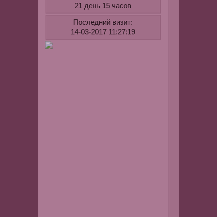
21 день 15 часов
оливковым)
-
Последний визит:
1
14-03-2017 11:27:19
ч.л.
морской
пищевой
соли
-
2
ч.л.
отвара
ромашки
-
0.5
ч.л.
меда
-
2
ч.л.
вазелина