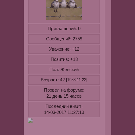
озадачили))
почему-
то
об
Приглашений:
0
этом
не
Сообщений:
2759
подумала
Уважение:
+12
даже
соображалк
Позитив:
+18
плохо
Пол:
работает))
Женский
А
Возраст:
42
[1983-11-22]
вообще
этот
Провел на форуме:
крем
21 день 15 часов
очень
Последний визит:
многие
14-03-2017 11:27:19
рекомендую
и
хвалят.гото