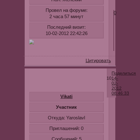
Провел на форуме:
0
2 часа 57 минут
Последний визит:
10-02-2012 22:42:26
Цитировать
Поделиться
10
14-
02-
2012
08:46:33
Vikati
на
Участник
любую
Откуда:
Yaroslavl
тушь
была
Приглашений:
0
аллергия
Сообщений:
5
(глаза