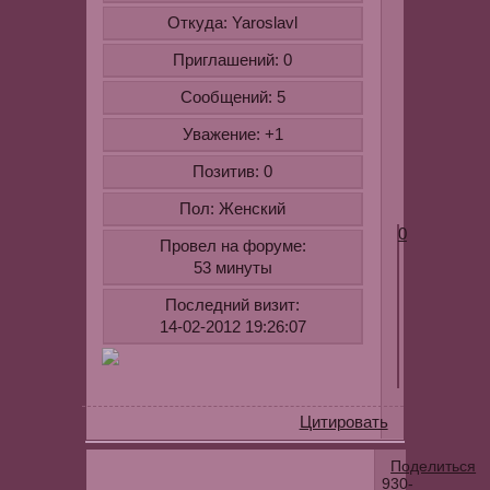
После
Откуда:
Yaroslavl
крема
Орифлейм
Приглашений:
0
мне
Сообщений:
5
уже
ничего
Уважение:
+1
не
Позитив:
0
страшно...
)))
Пол:
Женский
0
Провел на форуме:
53 минуты
Последний визит:
14-02-2012 19:26:07
Цитировать
Поделиться
9
30-