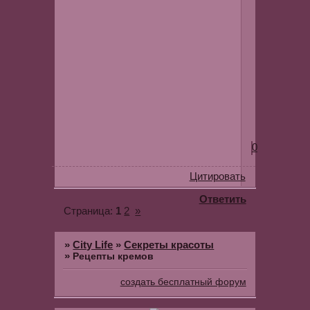
проблемы.
Теперь
я
пользуюсь
Мэри
Кэй,
и
очень
довольна.
0
Цитировать
Ответить
1
2
»
Страница:
»
City Life
»
Секреты красоты
»
Рецепты кремов
создать бесплатный форум