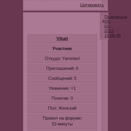
Цитировать
Поделиться
4
09-
01-
2012
19:08:38
Vikati
Спасибо!
Участник
Думаю,
Откуда:
Yaroslavl
что
пробовать
Приглашений:
0
не
Сообщений:
5
буду,
т.к.
Уважение:
+1
в
Позитив:
0
морозилке
все
Пол:
Женский
полезное
замерзает
Провел на форуме:
и
53 минуты
от