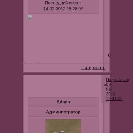
Последний визит:
использова
14-02-2012 19:26:07
разморожен
крема
пользы
не
вижу
.
0
Цитировать
Поделиться
5
09-
01-
2012
19:41:00
Admin
Vikati
Администратор
Вы
меня
прям