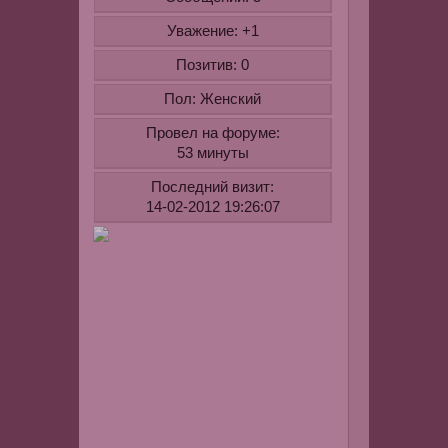
чесались),
Уважение:
+1
еще
Позитив:
0
у
меня
Пол:
Женский
крем
на
Провел на форуме:
коже
53 минуты
сворачивал
Последний визит:
(срок
14-02-2012 19:26:07
годности
нормальны
просто
это
было
во
время
беременнос
видимо
в
Орифлейме