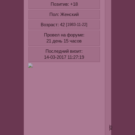
2.на
Позитив:
+18
фото
Пол:
просто
Женский
крем
Возраст:
42
[1983-11-22]
Провел на форуме:
21 день 15 часов
когда
попробуете
Последний визит:
отпишитесь
14-03-2017 11:27:19
думаю
многим
будет
интересно
узнать
о
результате
0