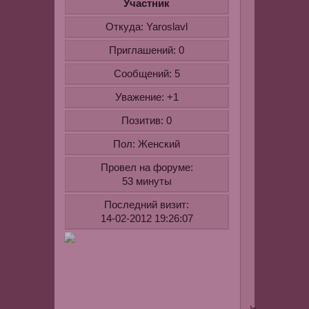
Участник
Сколько
Откуда:
Yaroslavl
дней
и
Приглашений:
0
при
Сообщений:
5
какой
температур
Уважение:
+1
можно
Позитив:
0
хранить
этот
Пол:
Женский
самодельн
крем?
Провел на форуме:
2.
53 минуты
Если
Последний визит:
не
14-02-2012 19:26:07
ошибаюсь,
на
фотографии
крем
Гараньер...