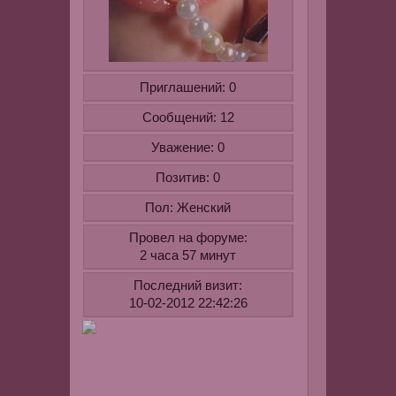
его
у
мамы
(она
его
Приглашений:
0
в
Сообщений:
каком-
12
то
Уважение:
0
журнале
вычитала)
Позитив:
0
Честно
Пол:
Женский
скажу
у
Провел на форуме:
меня
2 часа 57 минут
результат
Последний визит:
не
10-02-2012 22:42:26
очень,може
потому
что
морщин
еще