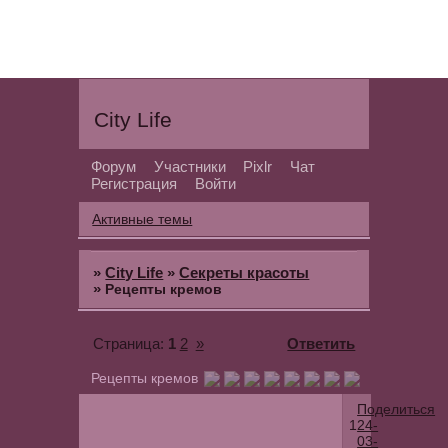
City Life
Форум
Участники
Pixlr
Чат
Регистрация
Войти
Активные темы
»
City Life
»
Секреты красоты
»
Рецепты кремов
1
2
»
Ответить
Страница:
Рецепты кремов
Поделиться
1
24-
03-