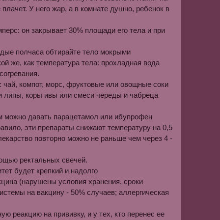
плачет. У него жар, а в комнате душ­но, ребенок в
перс: он закрывает 30% площади его тела и при
дые полчаса обтирайте тело мокрыми
ой же, как температура тела: прохладная вода
согревания.
 чай, компот, морс, фруктовые или овощные соки
и липы, коры ивы или смеси череды и чабреца
ям можно давать парацетамол или ибупрофен
правило, эти препараты снижают температуру на 0,5
лекарство повторно можно не раньше чем через 4 -
ощью рек­тальных свечей.
­тет будет крепкий и надолго
акцина (нарушены условия хранения, сроки
истемы на вакцину - 50% случаев; аллергическая
ю реакцию на прививку, и у тех, кто перенес ее