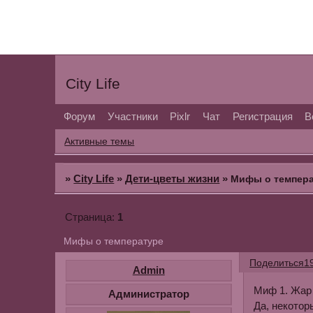
City Life
Форум
Участники
Pixlr
Чат
Регистрация
В
Активные темы
»
City Life
»
Дети-цветы жизни
»
Мифы о темпер
1
Страница:
Мифы о температуре
Поделиться
1
Admin
Миф 1
. Жар
Администратор
Да, некотор