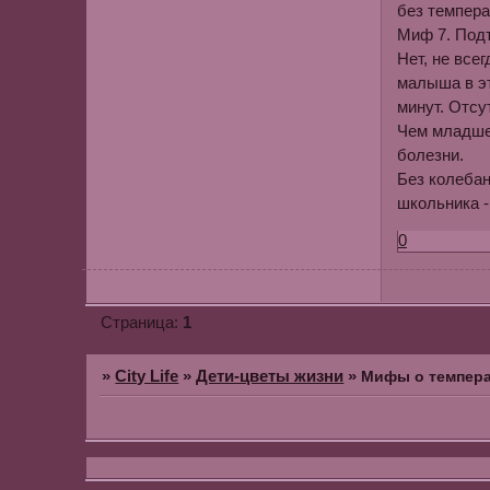
без темпера
Миф 7
. Под
Нет, не все
малыша в эт
минут. Отсу
Чем младше 
болезни.
Без колебан
школьника -
0
1
Страница:
»
City Life
»
Дети-цветы жизни
»
Мифы о темпер