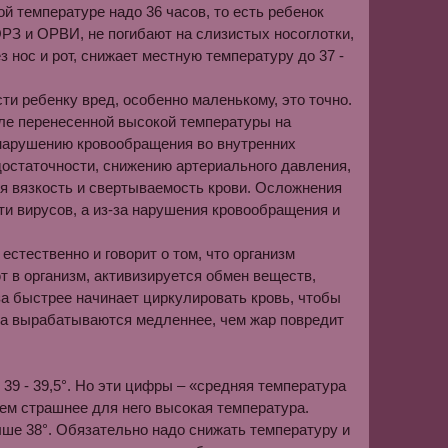
й температуре надо 36 часов, то есть ребенок
РЗ и ОРВИ, не погибают на слизистых носоглотки,
ез нос и рот, снижает местную температуру до 37 -
ести ребенку вред, особенно маленькому, это точно.
сле перенесенной высокой температуры на
 нарушению кровообращения во внутренних
едоста­точности, снижению артериального давления,
ся вязкость и свертываемость крови. Осложнения
ти вирусов, а из-за нарушения кровообращения и
стест­венно и говорит о том, что организм
 в организм, активизи­руется обмен веществ,
аза быстрее начинает циркулировать кровь, чтобы
ла вырабатываются медленнее, чем жар повре­дит
 39 - 39,5°. Но эти цифры – «средняя температура
 тем страшнее для него высокая температура.
ше 38°. Обязательно надо сни­жать температуру и