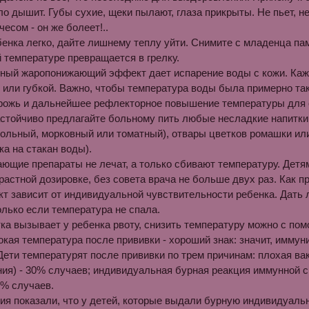
о ды­шит. Губы сухие, щеки пылают, глаза прикрыты. Не пьет, не 
чесом - он же болеет!..
енка легко, дайте лишнему теплу уйти. Снимите с младенца пам
температуре превращается в грелку.
ный жаропонижающий эффект дает испарение воды с кожи. Каж
или губкой. Важно, чтобы температура воды была примерно так
рожь и дальней­шее рефлекторное повышение температуры для 
астойчиво предлагайте больному пить любые несладкие напитки:
ольный, морковный или томатный), отвары цветков ромашки ил
ка на стакан воды).
ющие препараты не лечат, а только сбивают температуру. Дет
зрастной дозировке, без совета врача не больше двух раз. Как 
ект зависит от индивидуальной чувствительности ребенка. Дать 
только если температура не спала.
ка вызывает у ребенка рвоту, снизить температуру можно с пом
окая температура после прививки - хороший знак: значит, иммуни
 Дети температурят после привив­ки по трем причинам: плохая в
ия) - 30% случаев; индивидуальная бурная реакция иммунной с
0% случаев.
я показали, что у детей, кото­рые выдали бурную индивидуальну