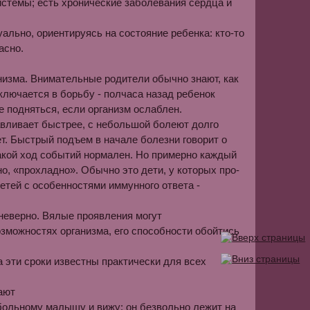
истемы; есть хронические заболевания сердца и
ально, ориентируясь на состояние ребенка: кто-то
асно.
анизма. Вни­мательные родители обычно знают, как
включается в борьбу - полчаса назад ребенок
не подняться, если организм ослаблен.
равливает быстрее, с небольшой болеют долго
. Быстрый подъем в начале болезни говорит о
акой ход событий нормален. Но пример­но каждый
о, «прохладно». Обычно это дети, у которых про­
етей с особенностями иммунного ответа -
неверно. Вялые проявления могут
можностях организма, его спо­собности обойтись
а эти сроки известны практически для всех
ают
 больному малышу и вижу: он безвольно лежит на