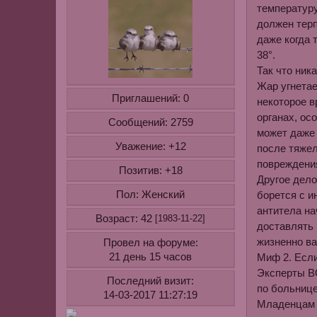
температуру
должен терп
даже когда 
38°.
Так что ника
Жар угнетае
Приглашений:
0
некоторое в
органах, ос
Сообщений:
2759
может даже 
Уважение:
+12
после тяжел
повреждения
Позитив:
+18
Другое дело
Пол:
борется с и
Женский
антитела на
Возраст:
42
[1983-11-22]
доставлять 
жизненно в
Провел на форуме:
Миф 2
. Есл
21 день 15 часов
Эксперты ВО
Последний визит:
по больнице
14-03-2017 11:27:19
Младенцам к