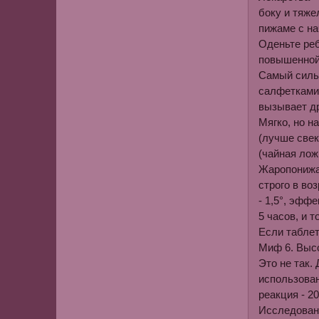
боку и тяжел
пижаме с на
Оденьте реб
повышенной 
Самый силь
салфетками 
вызывает д
Мягко, но н
(лучше свек
(чайная лож
Жаропонижа
строго в во
- 1,5°, эфф
5 часов, и 
Если таблет
Миф 6
. Выс
Это не так.
использован
реакция - 2
Исследовани