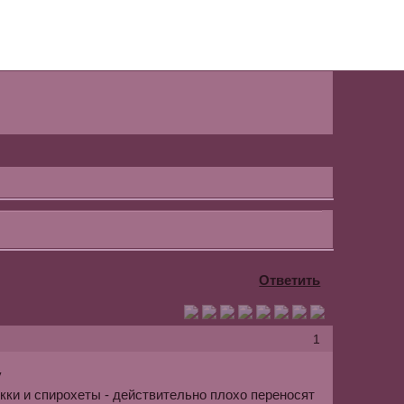
Ответить
1
у
окки и спирохеты - действительно плохо переносят