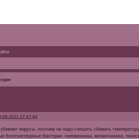
ойти
атуре
9-03-2011 17:47:44
 убивает вирусы, поэтому не надо спешить сбивать температур
ые болезнетворные бактерии -пневмококки, менингококки, гонок