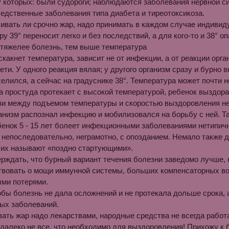
у которых: были судороги; наблюдаются заболевания нервной с
ледственные заболевания типа диабета и тиреотоксикоза.
ивать ли срочно жар, надо при­нимать в каждом случае индивиду
у 39° переносит легко и без пос­ледствий, а для кого-то и 38° оп
 тяжелее болезнь, тем выше температура
скакнет температура, зависит не от инфекции, а от реакции орг
ети. У одного реакция вялая; у другого организм сразу и бурно 
селился, а сейчас на градуснике 38°. Температура может почти 
да простуда протекает с высокой температурой, ребенок выздо
и между подъемом температуры и скоростью выздоровления нет
ганизм распознал инфекцию и мобилизовался на борьбу с ней. Т
енок 5 - 15 лет болеет инфекционными заболеваниями нетипичн
 непоследовательно, неграмотно, с опозданием. Немало также д
их на­зывают «поздно стартующими».
рждать, что бурный вариант течения болезни заведомо лучше, 
вовать о мощи иммунной системы, больших компен­саторных воз
ми потерями.
обы болезнь не дала осложне­ний и не протекала дольше срока, 
ых заболеваний.
вать жар надо лекарствами, народные средства не всегда работ
 далеко не все, что необходимо для выздоровления! Прихожу к