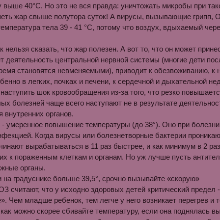
 выше 40°С. Но это не вся правда: уничтожать микробы при тако
еть жар свыше полутора суток! А вирусы, вызывающие грипп, О
темпе­ратура тела 39 - 41 °С, потому что воздух, вды­хаемый чер
к нельзя сказать, что жар поле­зен. А вот то, что он может прин
т деятельность центральной нервной системы (многие дети по
ремя ста­новятся невменяемыми), приводит к обезвоживанию, к
обенно в легких, почках и печени, к сердечной и дыхательной н
наступить шок кровообращения из-за того, что резко повышает
ых болезней чаще всего наступают не в результате деятельнос
 внутренних органов.
 - умеренное повышение температуры (до 38°). Оно при болезни е
нфекцией. Когда вирусы или болезнетвор­ные бактерии проникают
чинают вы­рабатываться в 11 раз быстрее, и как минимум в 2 р
их к пораженным клеткам и органам. Но уж лучше пусть антите­
ажные органы.
и на градуснике больше 39,5°, срочно вызывайте «скорую»
З считают, что у исходно здоро­вых детей критический предел -
». Чем младше ребенок, тем лег­че у него возникает перегрев и
ак можно скорее сбивайте температуру, если она поднялась вы