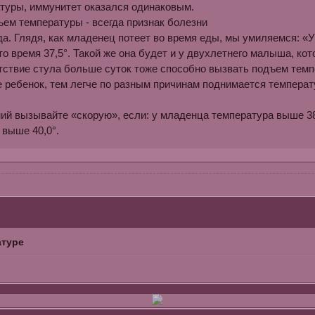
туры, иммунитет оказался одинаковым.
ъем температуры - всегда признак болезни
гда. Глядя, как младенец потеет во время еды, мы умиляемся: «
о вре­мя 37,5°. Такой же она будет и у двухлетнего малыша, ко
тствие стула больше суток тоже способно вызвать подъем темпе
ребенок, тем легче по разным причинам поднимается температур
ий вызывайте «скорую», если: у младенца температура выше 38,
 выше 40,0°.
атуре