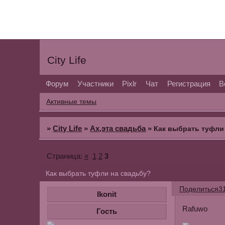
City Life
Форум
Участники
Pixlr
Чат
Регистрация
В
Активные темы
»
City Life
»
Ах,эта свадьба
»
Как выбрать туфли
«
1
2
3
Страница:
Как выбрать туфли на свадьбу?
Поделиться
3
Ikonit
Rafuwo
Гость