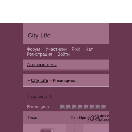
City Life
Форум
Участники
Pixlr
Чат
Регистрация
Войти
Активные темы
»
City Life
»
Я женщина
1
Страница:
Я женщина
Последнее
Тема
Ответов
Просмотров
сообщение