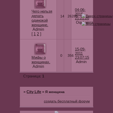
04-06-
Чего нельзя
2015
делать
14
26285
21:21:20
одинокой
Oqukajera
женщине.
Admin
[
1
2
]
15-09-
2011
0
356
Мифы о
23:07:15
Admin
женщинах.
Admin
1
Страница:
»
City Life
»
Я женщина
создать бесплатный форум