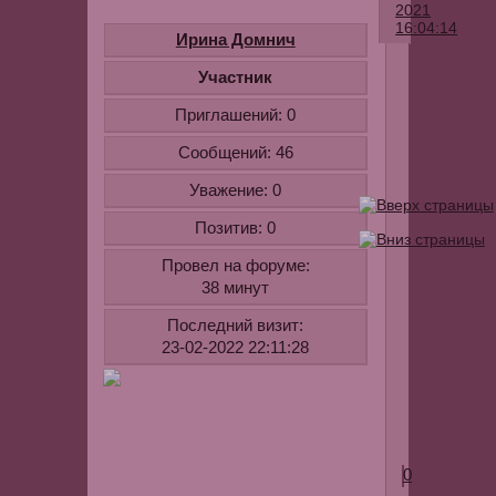
2021
16:04:14
Ирина Домнич
В
Участник
магазине
Приглашений:
0
169
кровати
Сообщений:
46
в
Уважение:
0
современно
стиле
Позитив:
0
купить
Провел на форуме:
мы
38 минут
смогли
по
Последний визит:
недорогой
23-02-2022 22:11:28
цене
и
отличного
качества.
0