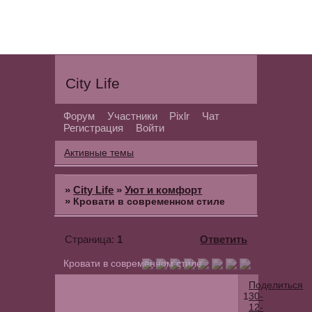
City Life
Форум
Участники
Pixlr
Чат
Регистрация
Войти
Активные темы
»
City Life
»
Уют и комфорт
»
Кровати в современном стиле
1
Ответить
Страница:
Кровати в современном стиле
Поделиться
1
30-
12-