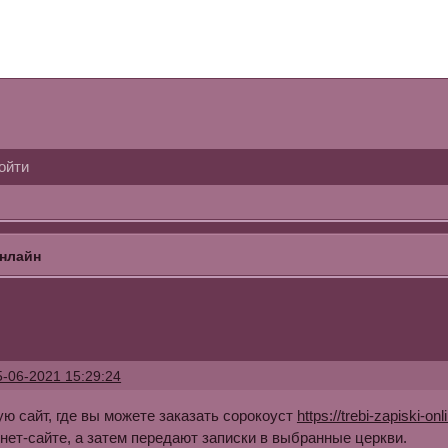
ойти
онлайн
5-06-2021 15:29:24
ю сайт, где вы можете заказать сорокоуст
https://trebi-zapiski-on
нет-сайте, а затем передают записки в выбранные церкви.