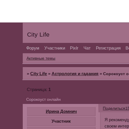
City Life
Форум
Участники
Pixlr
Чат
Регистрация
В
Активные темы
»
City Life
»
Астрология и гадания
»
Сорокоуст 
1
Страница:
Сорокоуст онлайн
Поделиться
1
Ирина Домнич
Я рекоменду
Участник
своем интер