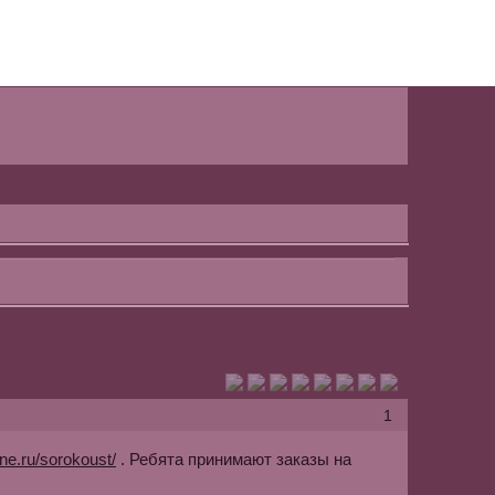
1
line.ru/sorokoust/
. Ребята принимают заказы на