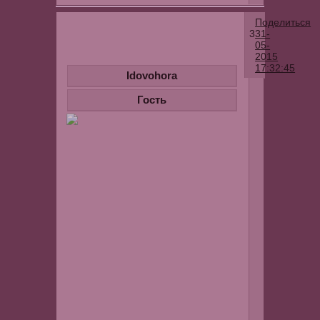
Поделиться
3
31-
05-
2015
17:32:45
Idovohora
Napu
Гость