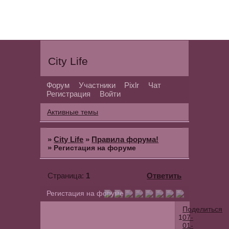
City Life
Форум
Участники
Pixlr
Чат
Регистрация
Войти
Активные темы
»
City Life
»
Правила форума!
»
Регистация на форуме
1
Ответить
Страница:
Регистация на форуме
Поделиться
1
07-
01-