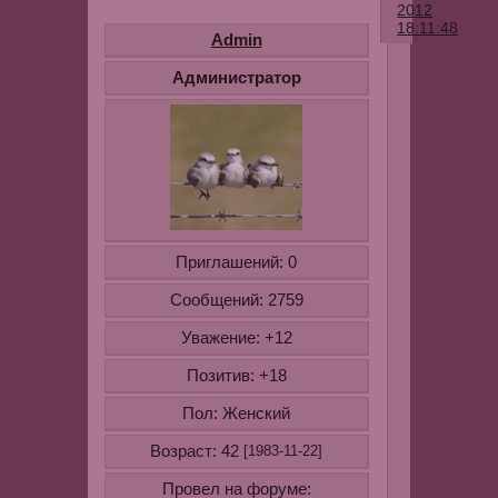
2012
18:11:48
Admin
Уважаемые
Администратор
гости
форума,рег
на
нашем
форуме
очень
простая
Приглашений:
0
и
займет
Сообщений:
2759
у
Уважение:
+12
Вас
менее
Позитив:
+18
1
Пол:
минуты.Вам
Женский
нужно
Возраст:
42
[1983-11-22]
лишь
ввести
Провел на форуме: