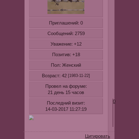
странице
регистрации
в
Приглашений:
0
интернете
и
Сообщений:
2759
др)их
Уважение:
+12
заполнять
не
Позитив:
+18
надо
Пол:
это
Женский
реклама.
Возраст:
42
[1983-11-22]
например:
Провел на форуме:
21 день 15 часов
0
Последний визит:
14-03-2017 11:27:19
Цитировать