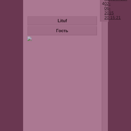
4
02-
06-
2015
20:15:21
Lituf
Mepuwu
Гость