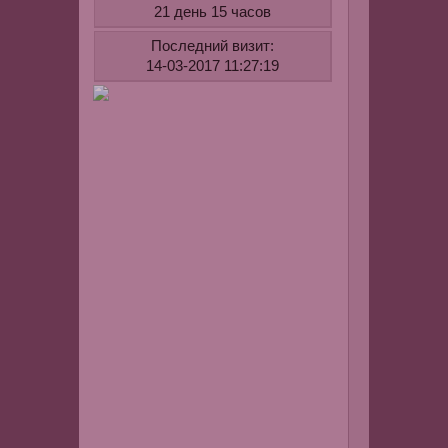
имя
21 день 15 часов
и
Последний визит:
свой
14-03-2017 11:27:19
E-
mail,на
который
будет
выслан
пароль.
Если
у
Вас
возникли
проблемы
с
регистраци
или
пароль
не
пришел