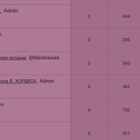
.
Admin
1
404
n
0
236
ьное питание
@Маленькая
0
343
лога Д. ХОРВАТА.
Admin
0
362
in
4
705
0
257