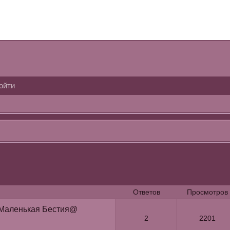
ойти
Ответов
Просмотров
аленькая Бестия@
2
2201