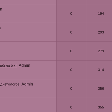
n
0
194
n
0
293
0
279
ей на 5 кг
Admin
0
314
 диетологов
Admin
0
356
0
355