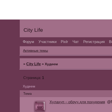
City Life
Форум
Участники
Pixlr
Чат
Регистрация
В
Активные темы
»
City Life
»
Худеем
1
Страница:
Худеем
Тема
Хулахуп – обруч для похудения
@М