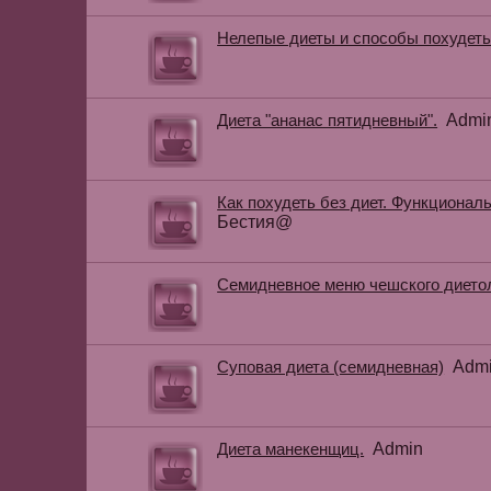
Нелепые диеты и способы похудеть
Диета "ананас пятидневный".
Admi
Как похудеть без диет. Функционал
Бестия@
Семидневное меню чешского дието
Суповая диета (семидневная)
Adm
Диета манекенщиц.
Admin