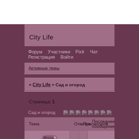
City Life
Форум
Участники
Pixlr
Чат
Регистрация
Войти
Активные темы
»
City Life
»
Сад и огород
1
Страница:
Сад и огород
Последнее
Тема
Ответов
Просмотров
сообщение