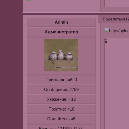
Поделиться
1
Admin
Администратор
0
Приглашений:
0
Сообщений:
2759
Уважение:
+12
Позитив:
+18
Пол:
Женский
Возраст:
42
[1983-11-22]