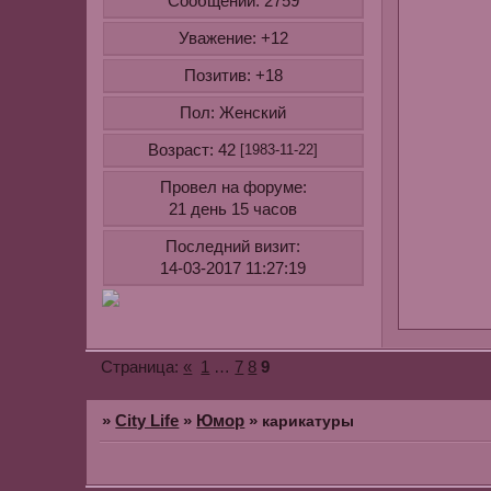
Сообщений:
2759
Уважение:
+12
Позитив:
+18
Пол:
Женский
Возраст:
42
[1983-11-22]
Провел на форуме:
21 день 15 часов
Последний визит:
14-03-2017 11:27:19
«
1
…
7
8
9
Страница:
»
City Life
»
Юмор
»
карикатуры