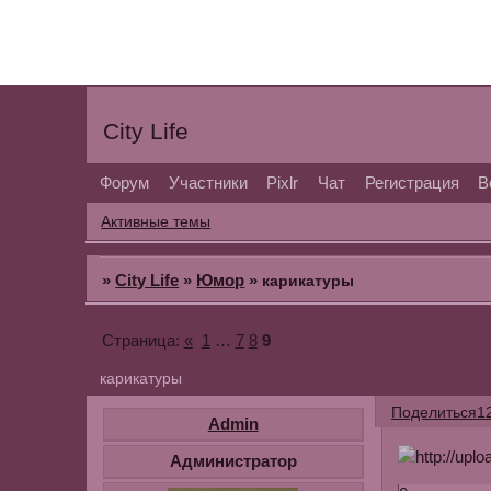
City Life
Форум
Участники
Pixlr
Чат
Регистрация
В
Активные темы
»
City Life
»
Юмор
»
карикатуры
«
1
…
7
8
9
Страница:
карикатуры
Поделиться
1
Admin
Администратор