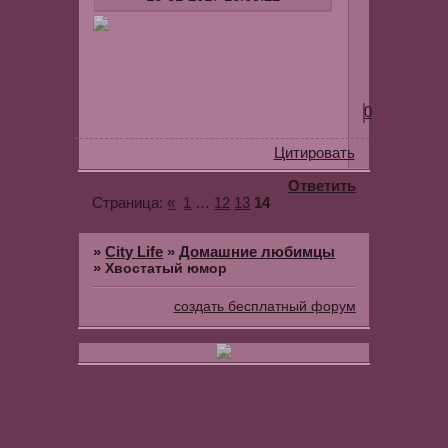
0
Цитировать
Ответить
«
1
…
12
13
14
Страница:
»
City Life
»
Домашние любимцы
»
Хвостатый юмор
создать бесплатный форум