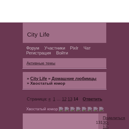
City Life
Форум
Участники
Pixlr
Чат
Регистрация
Войти
Активные темы
»
City Life
»
Домашние любимцы
»
Хвостатый юмор
«
1
…
12
13
14
Ответить
Страница:
Хвостатый юмор
Поделиться
131
30-
12-