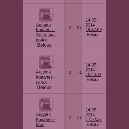
14-05-
Андрей
2014
0
67
Ковалев -
19:37:09
Belous
Холодная
война
Belous
14-05-
2014
Андрей
0
71
18:40:11
Ковалев -
Belous
Голос
Belous
14-05-
Андрей
2014
0
97
Ковалев -
17:52:37
Belous
Моя