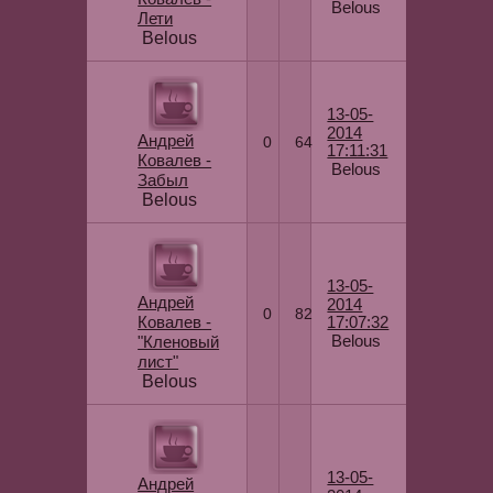
Belous
Лети
Belous
13-05-
2014
Андрей
0
64
17:11:31
Ковалев -
Belous
Забыл
Belous
13-05-
Андрей
2014
0
82
Ковалев -
17:07:32
Belous
"Кленовый
лист"
Belous
13-05-
Андрей