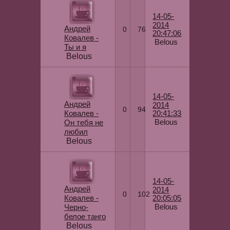
14-05-
2014
Андрей
0
76
20:47:06
Ковалев -
Belous
Ты и я
Belous
14-05-
Андрей
2014
0
94
Ковалев -
20:41:33
Belous
Он тебя не
любил
Belous
14-05-
Андрей
2014
0
102
Ковалев -
20:05:05
Belous
Черно-
белое танго
Belous