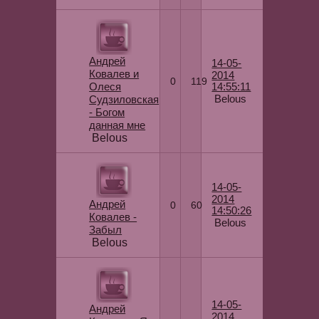
Андрей
14-05-
Ковалев и
2014
0
119
Олеся
14:55:11
Belous
Судзиловская
- Богом
данная мне
Belous
14-05-
2014
Андрей
0
60
14:50:26
Ковалев -
Belous
Забыл
Belous
14-05-
Андрей
2014