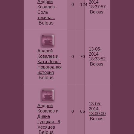
Андрей
2014
0
124
Ковалев -
18:37:57
Belous
Соль
текила...
Belous
13-05-
Андрей
2014
Ковалев и
0
70
18:33:52
Катя Лель -
Belous
Новогодняя
история
Belous
13-05-
Андрей
2014
Ковалев и
0
65
18:00:00
Диана
Belous
Гурцкая - 9
месяцев
Belous