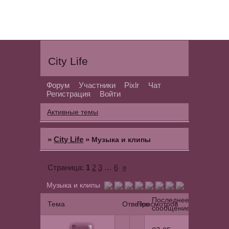
City Life
Форум
Участники
Pixlr
Чат
Регистрация
Войти
Активные темы
»
City Life
»
Музыка и клипы
1
2
3
…
6
»
Страница:
Музыка и клипы
Последнее
Тема
Ответов
Просмотров
сообщение