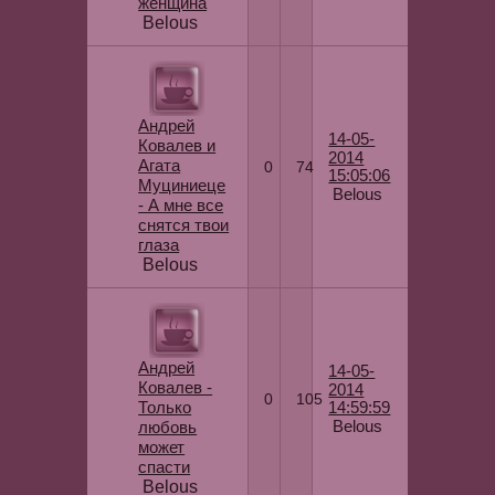
женщина
Belous
Андрей
14-05-
Ковалев и
2014
Агата
0
74
15:05:06
Муциниеце
Belous
- А мне все
снятся твои
глаза
Belous
Андрей
14-05-
Ковалев -
2014
0
105
Только
14:59:59
Belous
любовь
может
спасти
Belous