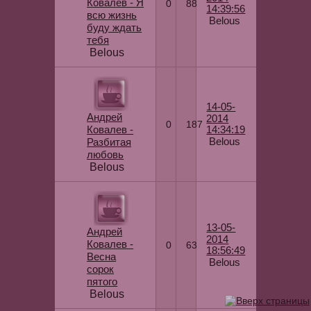
Ковалев - Я
0
88
14:39:56
всю жизнь
Belous
буду ждать
тебя
Belous
14-05-
Андрей
2014
0
187
Ковалев -
14:34:19
Belous
Разбитая
любовь
Belous
13-05-
Андрей
2014
Ковалев -
0
63
18:56:49
Весна
Belous
сорок
пятого
Belous