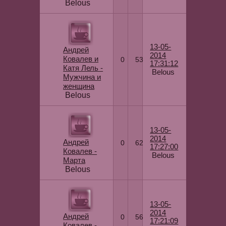
Belous
13-05-
Андрей
2014
Ковалев и
0
53
17:31:12
Катя Лель -
Belous
Мужчина и
женщина
Belous
13-05-
2014
Андрей
0
62
17:27:00
Ковалев -
Belous
Марта
Belous
13-05-
2014
Андрей
0
56
17:21:09
Ковалев -