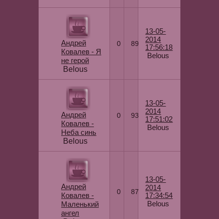
13-05-
2014
Андрей
0
89
17:56:18
Ковалев - Я
Belous
не герой
Belous
13-05-
2014
Андрей
0
93
17:51:02
Ковалев -
Belous
Неба синь
Belous
13-05-
Андрей
2014
0
87
Ковалев -
17:34:54
Belous
Маленький
ангел