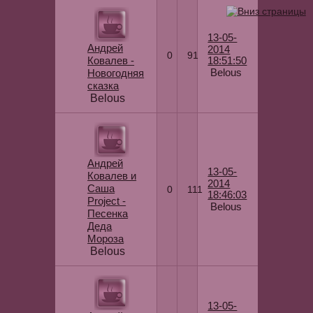
13-05-
Андрей
2014
0
91
Ковалев -
18:51:50
Belous
Новогодняя
сказка
Belous
Андрей
13-05-
Ковалев и
2014
Саша
0
111
18:46:03
Project -
Belous
Песенка
Деда
Мороза
Belous
13-05-