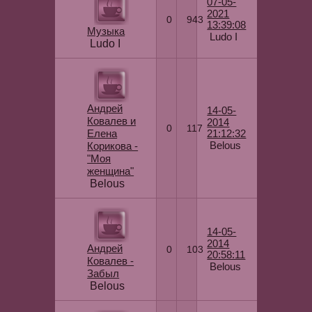
07-05-
2021
0
943
13:39:08
Музыка
Ludo I
Ludo I
Андрей
14-05-
Ковалев и
2014
0
117
Елена
21:12:32
Belous
Корикова -
"Моя
женщина"
Belous
14-05-
2014
Андрей
0
103
20:58:11
Ковалев -
Belous
Забыл
Belous