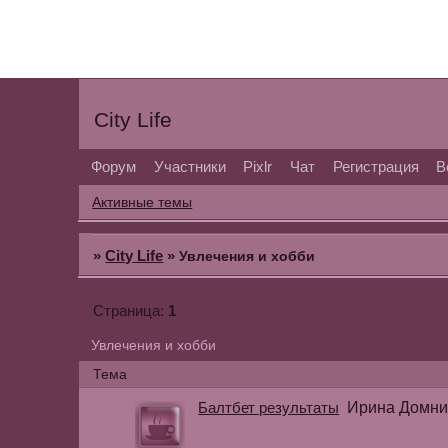
City Life
Форум
Участники
Pixlr
Чат
Регистрация
В
Активные темы
»
City Life
»
Увлечения и хобби
1
Страница:
Увлечения и хобби
Тема
Балтбет результаты
Ирина Домни